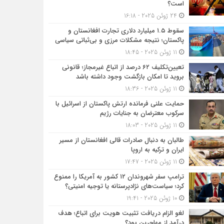
است؟
24 ژوئن 2025 - 16:18
سقوط ۱.۵ میلیارد دلاری تجارت افغانستان و
پاکستان؛ نتیجه مشکلات مرزی و بی‌ثباتی سیاسی
11 ژوئن 2025 - 18:45
تعیین‌تکلیف ۶۲ درصد از اتباع غیرمجاز؛ قانونی
بروید تا امکان بازگشت وجود داشته باشد
11 ژوئن 2025 - 18:36
حمایت علنی فرمانده ارتش پاکستان از اسرائیل با
سرکوب معترضان به جنایات رژیم
11 ژوئن 2025 - 18:03
طالبان به دنبال صادرات قالی افغانستان از مسیر
ایران و ترکیه به اروپا
11 ژوئن 2025 - 17:47
ترامپ سفر شهروندان ۱۲ کشور به آمریکا را ممنوع
کرد؛ سیاست‌های نژادپرستانه یا توجیه امنیتی؟
10 ژوئن 2025 - 19:41
لغو الزام دریافت تثبیت هویت برای اتباع؛ هدف
درآمد از مهاجرین بود؟