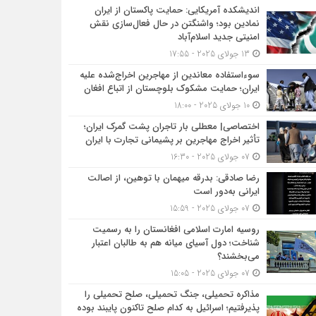
اندیشکده آمریکایی: حمایت پاکستان از ایران
نمادین بود؛ واشنگتن در حال فعال‌سازی نقش
امنیتی جدید اسلام‌آباد
13 جولای 2025 - 17:55
سوءاستفاده معاندین از مهاجرین اخراج‌شده علیه
ایران؛ حمایت مشکوک بلوچستان از اتباع افغان
10 جولای 2025 - 18:00
اختصاصی| معطلی بار تاجران پشت گمرک ایران؛
تأثیر اخراج مهاجرین بر پشیمانی تجارت با ایران
07 جولای 2025 - 16:30
رضا صادقی: بدرقه میهمان با توهین، از اصالت
ایرانی به‌دور است
07 جولای 2025 - 15:59
روسیه امارت اسلامی افغانستان را به رسمیت
شناخت؛ دول آسیای میانه هم به طالبان اعتبار
می‎‌بخشند؟
07 جولای 2025 - 15:05
مذاکره تحمیلی، جنگ تحمیلی، صلح تحمیلی را
پذیرفتیم؛ اسرائیل به کدام صلح تاکنون پایبند بوده