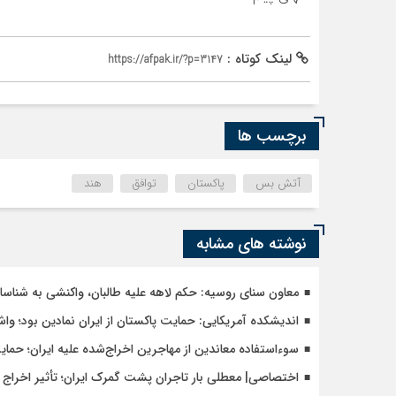
لینک کوتاه :
https://afpak.ir/?p=3147
برچسب ها
آتش بس
پاکستان
توافق
هند
نوشته های مشابه
معاون سنای روسیه: حکم لاهه علیه طالبان، واکنشی به شنا
اندیشکده آمریکایی: حمایت پاکستان از ایران نمادین بود؛ وا
سوءاستفاده معاندین از مهاجرین اخراج‌شده علیه ایران؛ حما
اختصاصی| معطلی بار تاجران پشت گمرک ایران؛ تأثیر اخراج م