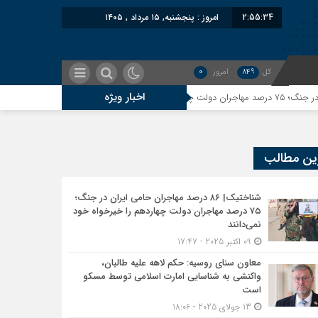
2:55:35
امروز : پنجشنبه, ۱۵ مرداد , ۱۴۰۵
کل
849
امروز
0
اخبار ویژه
معاون سنای روسیه: حکم 
ین مطالب
شناختیک| ۸۶ درصد مهاجران حامی ایران در جنگ؛
۷۵ درصد مهاجران دولت چهاردهم را خیرخواه خود
نمی‌دانند
09 اکتبر 2025 - 17:47
معاون سنای روسیه: حکم لاهه علیه طالبان،
واکنشی به شناسایی امارت اسلامی توسط مسکو
است
13 جولای 2025 - 18:06