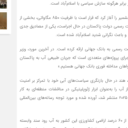
رابر هرگونه سازش سیاسی با اسلام‌آباد است.
در ماه مارس ۲۰۲۳، هند پروژه سد “راتله” در ایالت جامو و کشمیر را آغاز کرد که قرار است با ظرفیت ۸۵۰ مگاواتی، بخشی از
تراضات رسمی دولت پاکستان در حال اجراست، یکی از مصادیق جدی
باعث نگرانی شدید اسلام‌آباد شده است.
 رسمی به بانک جهانی ارائه کرده است. در آخرین مورد، وزیر
لام کرد: «هند در حال اجرای پروژه‌های متعددی است که جریان طبیعی آب به پاکستان
ز سوی دیگر، بر اساس گزارش اندیشکده Carnegie India، هند در حال بازنگری سیاست‌های آبی خود با تمرکز بر امنیت
آب را به‌عنوان ابزار ژئوپلیتیکی در مناقشات منطقه‌ای به کار
می‌گیرد. این تحلیل در گزارش سالانه این مرکز که در فوریه ۲۰۲۵ منتشر شد، آورده شده و مورد توجه رسانه‌های بین‌المللی
طبق گزارش سازمان توسعه آب پاکستان (WAPDA)، بیش از ۶۰ درصد اراضی کشاورزی این کشور به آب رود سند وابسته