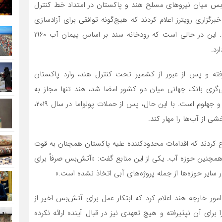
‌بس میان نیروهای مسلح هند و پاکستان در امتداد خط کنترل
خبرگزاری رویترز اعلام کردند که هیچ‌گونه توافقی برای آزادسازی
جریان آب رود سند به سوی پاکستان صورت نگرفته است. این در حالی است که رودخانه سند بر اساس پیمان آب ۱۹۶۰
رد.
فته و پس از عبور از کشمیر تحت کنترل هند، وارد پاکستان
مان آب سند» که در سال ۱۹۶۰ با میانجی‌گری بانک جهانی میان دو کشور امضا شد، هند تنها مجاز به
استفاده محدود از آب رودخانه‌های غربی شامل سند، چناب و جهلوم است. با این حال، پس از حملات پولواما در سال ۲۰۱۹،
 از آب‌ها را مهار کند.
۷ می ۲۰۲۵، منابع هندی تصریح کردند که اقدامات محدودکننده علیه پاکستان همچنان به قوت
همچنین حوزه آب. یکی از این منابع گفت: «آتش‌بس صرفاً برای
ایر حوزه‌ها از جمله پروژه‌های آبی اتخاذ نشده است.»
نابع وزارت امور خارجه هند اعلام کرد که ابتکار عمل برای آتش‌بس اخیر از
ی آن نپذیرفته و هیچ تعهدی نیز در قبال آینده ارائه نکرده