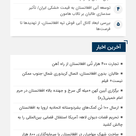
توسعه آبی افغانستان به قیمت خشکی ایران/ تأثیر
4
سدسازی طالبان بر تالاب هامون
بررسی ابعاد کانال آبی قوش تپه افغانستان، از تهدیدها تا
5
فرصت‌ها
آخرین اخبار
تجارت ۴۰۰ هزار تُنی افغانستان از راه آهن
طالبان: بدون افغانستان، اتصال کریدوری شمال-جنوب ممکن
نیست+ فیلم
برگزاری آیین کهن «میله گل سرخ و جهنده بالا» افغانستان در حرم
امام خمینی(ره)
ارسال ۱۰۰ تُن کمک‌های بشردوستانه اتحادیه اروپا به افغانستان
تحریم قضات دیوان لاهه؛ آمریکا استقلال قضایی بین‌المللی را به
چالش کشید
ساخت شهرک مهاجران در افغانستان با سرمایه‌گذاری ۸۰۰ هزار