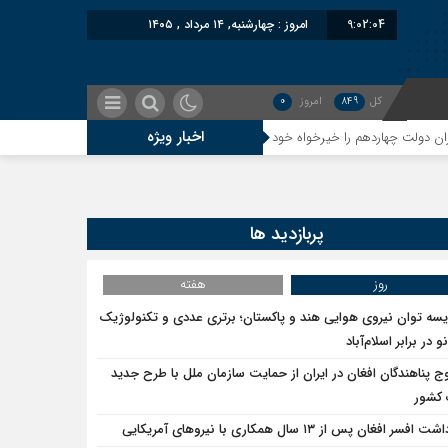
9:02:05
امروز : چهارشنبه, ۱۴ مرداد , ۱۴۰۵
کل
849
امروز
0
اخبار ویژه
معاون سنای روسیه: حکم لاهه علیه طالبان، و
پربازدید ها
روز
هفته
یسه توان نیروی هوایی هند و پاکستان؛ برتری عددی و تکنولوژیک
و در برابر اسلام‌آباد
ج پناهندگان افغان در ایران از حمایت سازمان ملل با طرح جدید
 کشور
 افسر افغان پس از ۱۳ سال همکاری با نیروهای آمریکایی