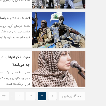
۷۸ تبعه خارجی از طریق مرزهای زمینی و هوایی افغانستان وارد یا خارج شده‌اند.
اعتراف داعش خراسان
شاخه خراسان گروه تروری
نخستین‌بار به وجود پایگ
گروه‌های مسلح بلوچ را تهدی
نفوذ تفکر افراطی در
چه می‌کند؟
حضور ندا شمس، وکیل جنجال
مهاجرین خارجی وزارت کشور،
ایران برانگیخته است.
« برگه‌ٔ پیشین
1
2
3
4
…
37