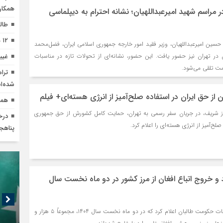
همکار
 مراسم شهید امیرعبداللهیان؛ نشانه احترام به دیپلماسی
طال
۱۲ هزار شهروند افغان در زندان‌های ایران، پاکستان و ترکیه
سین امیرعبداللهیان، وزیر فقید امور خارجه جمهوری اسلامی ایران، فضل‌محمد
 در تهران نیز حضور یافت. این حضور، نشانه‌ای از تحولات تازه در مناسبات
غیب
مت تلقی می‌شود.
شده‌ان
از حق ایران در استفاده صلح‌آمیز از انرژی هسته‌ای+ فیلم
همک
از شریف، در جریان سفر رسمی به تهران، حمایت کامل کشورش از حق جمهوری
درخ
لح‌آمیز از انرژی هسته‌ای را اعلام کرد.
پناهج
ود و خروج اتباع افغان از مرز کشور در دو ماه نخست سال
اداره ملی احصائیه و معلومات حکومت طالبان اعلام کرد که در دو ماه نخست سال ۱۴۰۴، مجموعاً ۵ هزار و