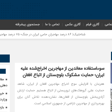
ماعی
گالری فیلم
گالری عکس
تماس با ما
جستجوی پیشرفته
شناختیک| ۸۶ درصد مهاجران حامی ایران در جنگ؛ ۷۵ درصد مهاجران دولت چهاردهم را خیرخواه خود نمی‌دانند
سوءاستفاده معاندین از مهاجرین اخراج‌شده علیه
ایران؛ حمایت مشکوک بلوچستان از اتباع افغان
مقا
هم‌زمان با افزایش موج اخراج مهاجرین افغان از ایران، شاهد
دهلی‌ن
حمایت علنی گروهک‌های تروریستی از اتباع هستیم. حمایت ارتش
خرو
آزادی‌بخش بلوچستان از افغان‌ها، نشان‌دهنده تلاش آنان برای
وزارت
بهره‌برداری از مهاجرین ناراضی از جمهوری اسلامی است.
بازداشت