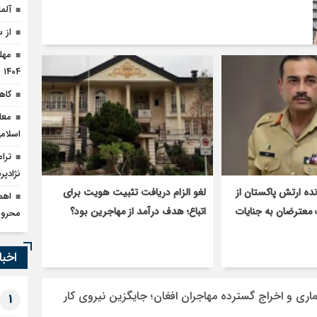
آلم
از 
۱۴۰۴
کاهش ۹۰ درصدی قاچا
معا
اسلام
نژادپر
ده ارتش پاکستان از
لغو الزام دریافت تثبیت هویت برای
 معترضان به جنایات
اتباع؛ هدف درآمد از مهاجرین بود؟
محرو
اخبا
اری و اخراج گسترده مهاجران افغان؛ جایگزین نیروی کار
1