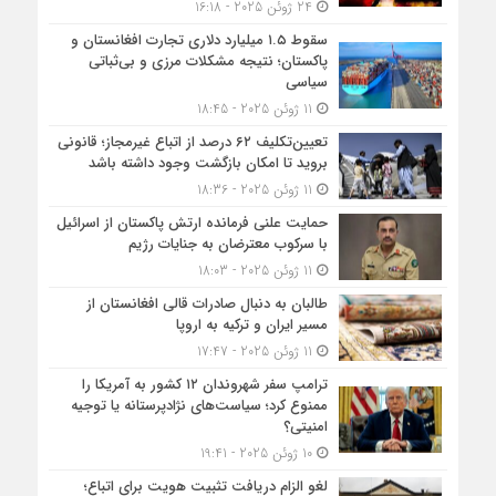
24 ژوئن 2025 - 16:18
سقوط ۱.۵ میلیارد دلاری تجارت افغانستان و
پاکستان؛ نتیجه مشکلات مرزی و بی‌ثباتی
سیاسی
11 ژوئن 2025 - 18:45
تعیین‌تکلیف ۶۲ درصد از اتباع غیرمجاز؛ قانونی
بروید تا امکان بازگشت وجود داشته باشد
11 ژوئن 2025 - 18:36
حمایت علنی فرمانده ارتش پاکستان از اسرائیل
با سرکوب معترضان به جنایات رژیم
11 ژوئن 2025 - 18:03
طالبان به دنبال صادرات قالی افغانستان از
مسیر ایران و ترکیه به اروپا
11 ژوئن 2025 - 17:47
ترامپ سفر شهروندان ۱۲ کشور به آمریکا را
ممنوع کرد؛ سیاست‌های نژادپرستانه یا توجیه
امنیتی؟
10 ژوئن 2025 - 19:41
لغو الزام دریافت تثبیت هویت برای اتباع؛