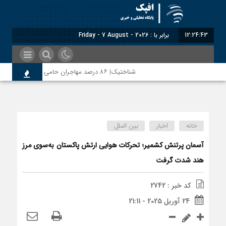
12:24:44
برابر با : Friday - 7 August - 2026
شناختیک| ۸۶ درصد مهاجران حامی ایران در جنگ؛ ۷۵ درصد مهاجران دولت چهاردهم را خیرخواه خود نمی‌دانند
اختصاصی| معطلی بار تاجران پشت گمرک ایران؛ تأثیر اخراج م
خانه
اخبار
بین الملل
رضا صادقی: بدرقه میهمان با توهین، از اصالت ایرانی به‌دور ا
آسمان پرتنش کشمیر؛ تحرکات هوایی ارتش پاکستان به‌سوی مرز
هند شدت گرفت
روسیه امارت اسلامی افغانستان را به رسمیت شناخت؛ دول آسیای میا
کد خبر : 2742
24 آوریل 2025 - 21:11
مذاکره تحمیلی، جنگ تحمیلی، صلح تحمیلی را پذیرفتیم؛ اسرا