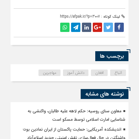
لینک کوتاه :
https://afpak.ir/?p=3007
برچسب ها
اتباع
افغان
دانش آموز
مهاجرین
نوشته های مشابه
معاون سنای روسیه: حکم لاهه علیه طالبان، واکنشی به
شناسایی امارت اسلامی توسط مسکو است
اندیشکده آمریکایی: حمایت پاکستان از ایران نمادین بود؛
واشنگتن در حال فعال‌سازی نقش امنیتی جدید اسلام‌آباد