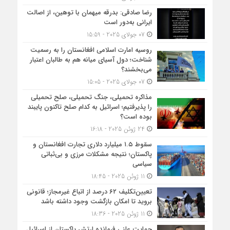
رضا صادقی: بدرقه میهمان با توهین، از اصالت
ایرانی به‌دور است
07 جولای 2025 - 15:59
روسیه امارت اسلامی افغانستان را به رسمیت
شناخت؛ دول آسیای میانه هم به طالبان اعتبار
می‎‌بخشند؟
07 جولای 2025 - 15:05
مذاکره تحمیلی، جنگ تحمیلی، صلح تحمیلی
را پذیرفتیم؛ اسرائیل به کدام صلح تاکنون پایبند
بوده است؟
24 ژوئن 2025 - 16:18
سقوط ۱.۵ میلیارد دلاری تجارت افغانستان و
پاکستان؛ نتیجه مشکلات مرزی و بی‌ثباتی
سیاسی
11 ژوئن 2025 - 18:45
تعیین‌تکلیف ۶۲ درصد از اتباع غیرمجاز؛ قانونی
بروید تا امکان بازگشت وجود داشته باشد
11 ژوئن 2025 - 18:36
حمایت علنی فرمانده ارتش پاکستان از اسرائیل