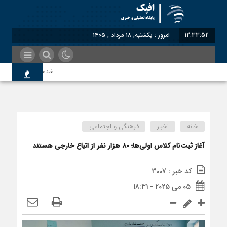
12:33:53
امروز : یکشنبه, ۱۸ مرداد , ۱۴۰۵
شناختیک| ۸۶ درصد مهاجران حامی ایران در جنگ؛ ۷۵ درصد مهاجران دولت چهاردهم را خیرخواه خود نمی‌دانند
معاون سنای روسیه: حکم
خانه
اخبار
فرهنگی و اجتماعی
اندیشکده آمریکایی: حما
آغاز ثبت‌نام کلاس اولی‌ها؛ ۸۰ هزار نفر از اتباع خارجی هستند
کد خبر : 3007
سوءاستفاده معاندین از 
05 می 2025 - 18:31
اختصاصی| معطلی بار تاج