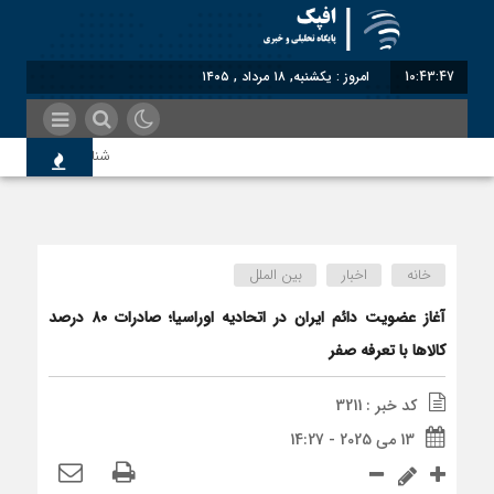
10:43:47
امروز : یکشنبه, ۱۸ مرداد , ۱۴۰۵
شناختیک| ۸۶ درصد مهاجران حامی ایران در جنگ؛ ۷۵ درصد مهاجران دولت چهاردهم را خیرخواه خود نمی‌دانند
معاون سنای روسیه: حک
خانه
اخبار
بین الملل
اندیشکده آمریکایی: حم
آغاز عضویت دائم ایران در اتحادیه اوراسیا؛ صادرات ۸۰ درصد
کالاها با تعرفه صفر
سوءاستفاده معاندین از
کد خبر : 3211
13 می 2025 - 14:27
اختصاصی| معطلی بار تا