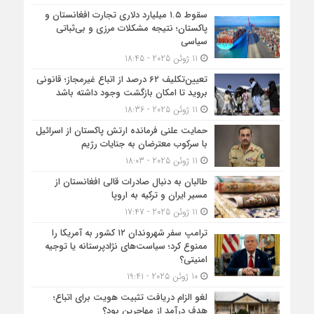
سقوط ۱.۵ میلیارد دلاری تجارت افغانستان و
پاکستان؛ نتیجه مشکلات مرزی و بی‌ثباتی
سیاسی
11 ژوئن 2025 - 18:45
تعیین‌تکلیف ۶۲ درصد از اتباع غیرمجاز؛ قانونی
بروید تا امکان بازگشت وجود داشته باشد
11 ژوئن 2025 - 18:36
حمایت علنی فرمانده ارتش پاکستان از اسرائیل
با سرکوب معترضان به جنایات رژیم
11 ژوئن 2025 - 18:03
طالبان به دنبال صادرات قالی افغانستان از
مسیر ایران و ترکیه به اروپا
11 ژوئن 2025 - 17:47
ترامپ سفر شهروندان ۱۲ کشور به آمریکا را
ممنوع کرد؛ سیاست‌های نژادپرستانه یا توجیه
امنیتی؟
10 ژوئن 2025 - 19:41
لغو الزام دریافت تثبیت هویت برای اتباع؛
هدف درآمد از مهاجرین بود؟