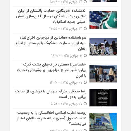
13 جولای 2025 - 18:06
اندیشکده آمریکایی: حمایت پاکستان از ایران
نمادین بود؛ واشنگتن در حال فعال‌سازی نقش
امنیتی جدید اسلام‌آباد
13 جولای 2025 - 17:55
سوءاستفاده معاندین از مهاجرین اخراج‌شده
علیه ایران؛ حمایت مشکوک بلوچستان از اتباع
افغان
10 جولای 2025 - 18:00
اختصاصی| معطلی بار تاجران پشت گمرک
ایران؛ تأثیر اخراج مهاجرین بر پشیمانی تجارت
با ایران
07 جولای 2025 - 16:30
رضا صادقی: بدرقه میهمان با توهین، از اصالت
ایرانی به‌دور است
07 جولای 2025 - 15:59
روسیه امارت اسلامی افغانستان را به رسمیت
شناخت؛ دول آسیای میانه هم به طالبان اعتبار
می‎‌بخشند؟
07 جولای 2025 - 15:05