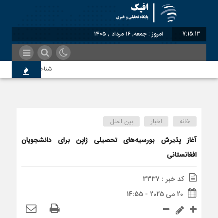
7:15:14
امروز : جمعه, ۱۶ مرداد , ۱۴۰۵
شناختیک| ۸۶ درصد مهاجران حامی ایران در جنگ؛ ۷۵ درصد مهاجران دولت چهاردهم را خیرخواه خود نمی‌دانند
اندیشکده آمریکایی: حمایت پا
خانه
اخبار
بین الملل
سوءاستفاده معاندین از مهاج
آغاز پذیرش بورسیه‌های تحصیلی ژاپن برای دانشجویان
افغانستانی
اختصاصی| معطلی بار تاجران 
کد خبر : 3337
20 می 2025 - 14:55
رضا صادقی: بدرقه میهمان با ت