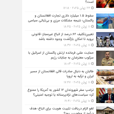
است؟
24 ژوئن 2025 - 16:18
سقوط ۱.۵ میلیارد دلاری تجارت افغانستان و
پاکستان؛ نتیجه مشکلات مرزی و بی‌ثباتی سیاسی
11 ژوئن 2025 - 18:45
تعیین‌تکلیف ۶۲ درصد از اتباع غیرمجاز؛ قانونی
بروید تا امکان بازگشت وجود داشته باشد
11 ژوئن 2025 - 18:36
حمایت علنی فرمانده ارتش پاکستان از اسرائیل با
سرکوب معترضان به جنایات رژیم
11 ژوئن 2025 - 18:03
طالبان به دنبال صادرات قالی افغانستان از مسیر
ایران و ترکیه به اروپا
11 ژوئن 2025 - 17:47
ترامپ سفر شهروندان ۱۲ کشور به آمریکا را ممنوع
کرد؛ سیاست‌های نژادپرستانه یا توجیه امنیتی؟
10 ژوئن 2025 - 19:41
لغو الزام دریافت تثبیت هویت برای اتباع؛ هدف
درآمد از مهاجرین بود؟