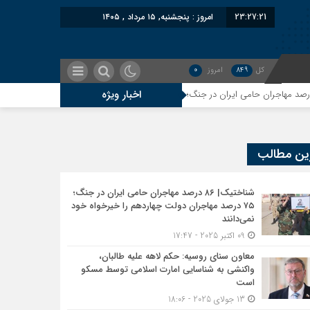
23:27:22
امروز : پنجشنبه, ۱۵ مرداد , ۱۴۰۵
کل
849
امروز
0
اخبار ویژه
طالبان، واکنشی به شناسایی امارت اسلامی توسط مسکو است
ین مطالب
ز ایران نمادین بود؛ واشنگتن در حال فعال‌سازی نقش امنیتی جدید اسلام‌آباد
شناختیک| ۸۶ درصد مهاجران حامی ایران در جنگ؛
۷۵ درصد مهاجران دولت چهاردهم را خیرخواه خود
نمی‌دانند
اج‌شده علیه ایران؛ حمایت مشکوک بلوچستان از اتباع افغان
09 اکتبر 2025 - 17:47
معاون سنای روسیه: حکم لاهه علیه طالبان،
واکنشی به شناسایی امارت اسلامی توسط مسکو
است
ک ایران؛ تأثیر اخراج مهاجرین بر پشیمانی تجارت با ایران
13 جولای 2025 - 18:06