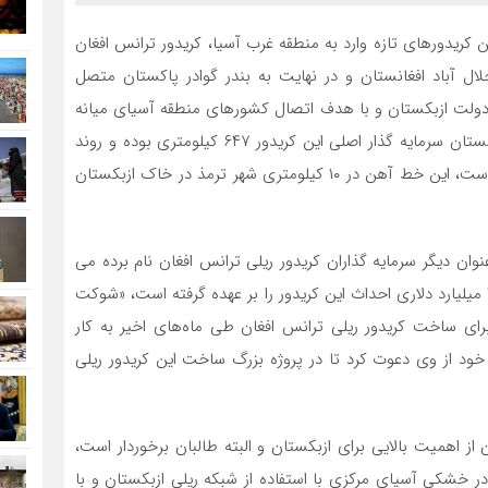
ن کریدورهای تازه وارد به منطقه غرب آسیا، کریدور ترانس افغان
لال آباد افغانستان و در نهایت به بندر گوادر پاکستان متصل
ن کریدور نخستین بار در سال ۲۰۱۸ از سوی دولت ازبکستان و با هدف اتصال کشورهای منطقه آسیای میانه
به آب های گرم جنوب در سواحل پاکستان مطرح شد، ازبکستان سرمایه گذار اصلی این کریدور ۶۴۷ کیلومتری بوده و روند
احداث آن را با ساخت خط ریلی حیرتان – ترمذ آغاز کرده است، این خط آهن در ۱۰ کیلومتری شهر ترمذ در خاک ازبکستان
نوان دیگر سرمایه گذاران کریدور ریلی ترانس افغان نام برده می
شود، همچنین بانک توسعه آسیایی نیز بخشی از هزینه ۴.۵ میلیارد دلاری احداث این کریدور را بر عهده گرفته است، «شوکت
ای ساخت کریدور ریلی ترانس افغان طی ماه‌های اخیر به کار
 خود از وی دعوت کرد تا در پروژه بزرگ ساخت این کریدور ریلی
از اهمیت بالایی برای ازبکستان و البته طالبان برخوردار است،
در خشکی آسیای مرکزی با استفاده از شبکه ریلی ازبکستان و با