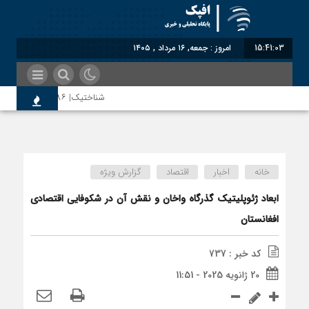
15:41:04
برابر با : Friday - 7 August - 2026
شناختیک| ۸۶ درصد مهاجران حامی ایران در جنگ؛ ۷۵ درصد مهاجران دولت چهاردهم را خیرخواه خود نمی‌دانند
معاون سنای روسیه: حکم لاهه علیه 
خانه
اخبار
اقتصاد
گزارش ویژه
اندیشکده آمریکایی: حمایت پاکستان ا
ابعاد ژئوپلیتیک گذرگاه واخان و نقش آن در شکوفایی اقتصادی
افغانستان
سوءاستفاده معاندین از مهاجرین اخر
کد خبر : 737
20 ژانویه 2025 - 11:51
اختصاصی| معطلی بار تاجران پشت گمر