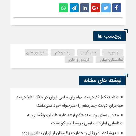
برچسب ها
اویغورها
بندر گوادر
راه ابریشم
کریدور چین-
افغانستان-ایران
کریدور واخان
نوشته های مشابه
شناختیک| ۸۶ درصد مهاجران حامی ایران در جنگ؛ ۷۵ درصد
مهاجران دولت چهاردهم را خیرخواه خود نمی‌دانند
معاون سنای روسیه: حکم لاهه علیه طالبان، واکنشی به
شناسایی امارت اسلامی توسط مسکو است
اندیشکده آمریکایی: حمایت پاکستان از ایران نمادین بود؛