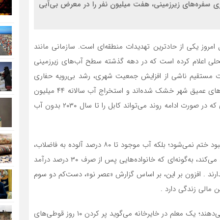
 شهر مدرن بدون آب تبدیل شود؛ کاهش ۳۰ متری سفره‌های زیرزمینی، هفت میلیون نفر را در معرض بی‌آبی
 امروز یکی از حادترین تهدیدات منطقه‌ای است. سازمانی مانند
لی اعلام کرده است که در دهه گذشته سطح آب‌های زیرزمینی
 به‌صورت مستقیم ناشی از افزایش جمعیت شهری، رشد بی‌رویه حفاری
چاه‌ها و تغییرات اقلیمی است. هم‌اکنون حدود نیمی از چاه‌های عمیق شهر خشک شده‌اند و استخراج آب سالانه ۴۴ میلیون
متر مکعب بیشتر از میزان طبیعی شارژ بارش‌ها است، امری که در صورت ادامه روند می‌تواند کابل را تا سال ۲۰۳۰ بدون آب
اخبار کمتر آن‌چنان منعکس شده است که بحران فقط به کمبود ختم نمی‌شود؛ بلکه آب موجود تا ۸۰ درصد آلوده به فاضلاب،
نمک و آرسنیک است . این آلودگی سلامت عمومی را تهدید می‌کند، به‌گونه‌ای که خانواده‌هایی پس از صرف ۳۰ درصد درآمد
رند . افزون بر این، بر اساس گزارش «عصر نو»، دست‌کم دو سوم
 مالی زندگی دارد .
شاهدان عینی در کابل از افزایش قیمت سرسام‌آور آب خبر می‌دهند؛ یک معلم در خایرخانه می‌گوید پر کردن ۱۰ روز قوطی‌های