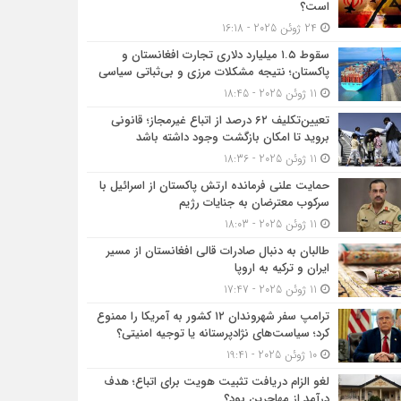
است؟
24 ژوئن 2025 - 16:18
سقوط ۱.۵ میلیارد دلاری تجارت افغانستان و
پاکستان؛ نتیجه مشکلات مرزی و بی‌ثباتی سیاسی
11 ژوئن 2025 - 18:45
تعیین‌تکلیف ۶۲ درصد از اتباع غیرمجاز؛ قانونی
بروید تا امکان بازگشت وجود داشته باشد
11 ژوئن 2025 - 18:36
حمایت علنی فرمانده ارتش پاکستان از اسرائیل با
سرکوب معترضان به جنایات رژیم
11 ژوئن 2025 - 18:03
طالبان به دنبال صادرات قالی افغانستان از مسیر
ایران و ترکیه به اروپا
11 ژوئن 2025 - 17:47
ترامپ سفر شهروندان ۱۲ کشور به آمریکا را ممنوع
کرد؛ سیاست‌های نژادپرستانه یا توجیه امنیتی؟
10 ژوئن 2025 - 19:41
لغو الزام دریافت تثبیت هویت برای اتباع؛ هدف
درآمد از مهاجرین بود؟