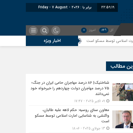
22:59:19
برابر با : Friday - 7 August - 2026
کل
849
امروز
0
اخبار ویژه
توسط مسکو است
اندیشکده آمریکایی: حمایت پاکستان از ایران نمادین بود؛ واش
ین مطالب
شناختیک| ۸۶ درصد مهاجران حامی ایران در جنگ؛
۷۵ درصد مهاجران دولت چهاردهم را خیرخواه خود
نمی‌دانند
09 اکتبر 2025 - 17:47
معاون سنای روسیه: حکم لاهه علیه طالبان،
واکنشی به شناسایی امارت اسلامی توسط مسکو
است
13 جولای 2025 - 18:06