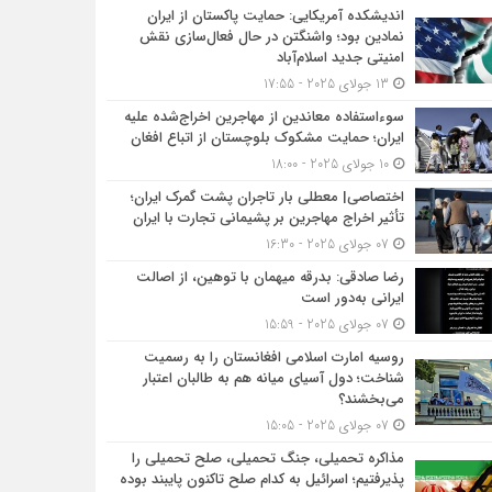
اندیشکده آمریکایی: حمایت پاکستان از ایران
نمادین بود؛ واشنگتن در حال فعال‌سازی نقش
امنیتی جدید اسلام‌آباد
13 جولای 2025 - 17:55
سوءاستفاده معاندین از مهاجرین اخراج‌شده علیه
ایران؛ حمایت مشکوک بلوچستان از اتباع افغان
10 جولای 2025 - 18:00
اختصاصی| معطلی بار تاجران پشت گمرک ایران؛
تأثیر اخراج مهاجرین بر پشیمانی تجارت با ایران
07 جولای 2025 - 16:30
رضا صادقی: بدرقه میهمان با توهین، از اصالت
ایرانی به‌دور است
07 جولای 2025 - 15:59
روسیه امارت اسلامی افغانستان را به رسمیت
شناخت؛ دول آسیای میانه هم به طالبان اعتبار
می‎‌بخشند؟
07 جولای 2025 - 15:05
مذاکره تحمیلی، جنگ تحمیلی، صلح تحمیلی را
پذیرفتیم؛ اسرائیل به کدام صلح تاکنون پایبند بوده