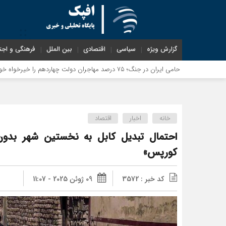
گزارش ویژه
سیاسی
اقتصادی
بین الملل
فرهنگی و اجت
خانه
اخبار
اقتصاد
کورپس»
کد خبر : 3572
09 ژوئن 2025 - 11:07