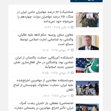
شناختیک| ۸۶ درصد مهاجران حامی ایران در
جنگ؛ ۷۵ درصد مهاجران دولت چهاردهم را
خیرخواه خود نمی‌دانند
09 اکتبر 2025 - 17:47
معاون سنای روسیه: حکم لاهه علیه طالبان،
واکنشی به شناسایی امارت اسلامی توسط
مسکو است
13 جولای 2025 - 18:06
اندیشکده آمریکایی: حمایت پاکستان از ایران
نمادین بود؛ واشنگتن در حال فعال‌سازی نقش
امنیتی جدید اسلام‌آباد
13 جولای 2025 - 17:55
سوءاستفاده معاندین از مهاجرین اخراج‌شده
علیه ایران؛ حمایت مشکوک بلوچستان از اتباع
افغان
10 جولای 2025 - 18:00
اختصاصی| معطلی بار تاجران پشت گمرک
ایران؛ تأثیر اخراج مهاجرین بر پشیمانی تجارت