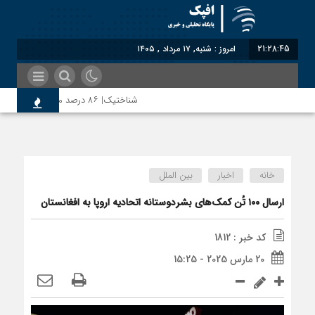
21:28:46
امروز : شنبه, ۱۷ مرداد , ۱۴۰۵
شناختیک| ۸۶ درصد مهاجران حامی ایران در جنگ؛ ۷۵ درصد مهاجران دولت چهاردهم را خیرخواه خود نمی‌دانند
اختصاصی| معطلی بار تاجران پشت گمرک ایر
خانه
اخبار
بین الملل
رضا صادقی: بدرقه میهمان با توهین، از اص
ارسال ۱۰۰ تُن کمک‌های بشردوستانه اتحادیه اروپا به افغانستان
کد خبر : 1812
روسیه امارت اسلامی افغانستان را به رسمیت ش
20 مارس 2025 - 15:25
مذاکره تحمیلی، جنگ تحمیلی، صلح تحمیلی 