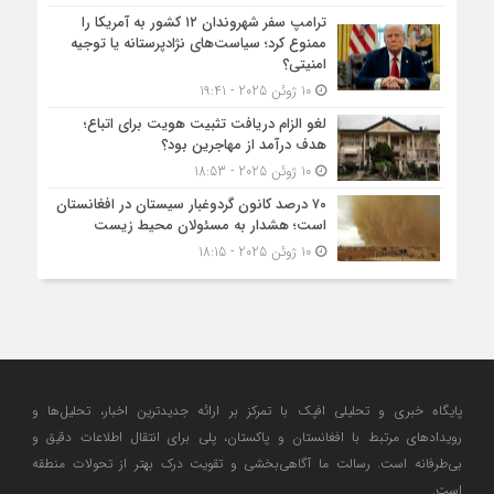
ترامپ سفر شهروندان ۱۲ کشور به آمریکا را
ممنوع کرد؛ سیاست‌های نژادپرستانه یا توجیه
امنیتی؟
10 ژوئن 2025 - 19:41
لغو الزام دریافت تثبیت هویت برای اتباع؛
هدف درآمد از مهاجرین بود؟
10 ژوئن 2025 - 18:53
۷۰ درصد کانون گردوغبار سیستان در افغانستان
است؛ هشدار به مسئولان محیط زیست
10 ژوئن 2025 - 18:15
پایگاه خبری و تحلیلی افپک با تمرکز بر ارائه جدیدترین اخبار، تحلیل‌ها و
رویدادهای مرتبط با افغانستان و پاکستان، پلی برای انتقال اطلاعات دقیق و
بی‌طرفانه است. رسالت ما آگاهی‌بخشی و تقویت درک بهتر از تحولات منطقه
است.