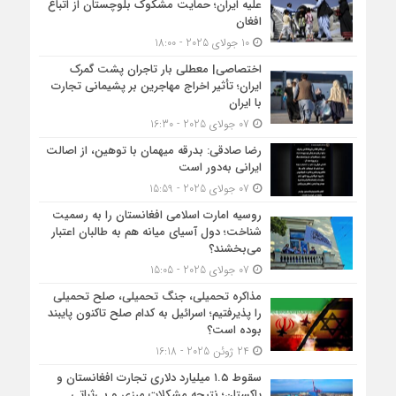
علیه ایران؛ حمایت مشکوک بلوچستان از اتباع
افغان
10 جولای 2025 - 18:00
اختصاصی| معطلی بار تاجران پشت گمرک
ایران؛ تأثیر اخراج مهاجرین بر پشیمانی تجارت
با ایران
07 جولای 2025 - 16:30
رضا صادقی: بدرقه میهمان با توهین، از اصالت
ایرانی به‌دور است
07 جولای 2025 - 15:59
روسیه امارت اسلامی افغانستان را به رسمیت
شناخت؛ دول آسیای میانه هم به طالبان اعتبار
می‎‌بخشند؟
07 جولای 2025 - 15:05
مذاکره تحمیلی، جنگ تحمیلی، صلح تحمیلی
را پذیرفتیم؛ اسرائیل به کدام صلح تاکنون پایبند
بوده است؟
24 ژوئن 2025 - 16:18
سقوط ۱.۵ میلیارد دلاری تجارت افغانستان و
پاکستان؛ نتیجه مشکلات مرزی و بی‌ثباتی