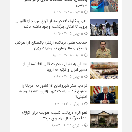
سیاسی
11 ژوئن 2025 - 18:45
تعیین‌تکلیف ۶۲ درصد از اتباع غیرمجاز؛ قانونی
بروید تا امکان بازگشت وجود داشته باشد
11 ژوئن 2025 - 18:36
حمایت علنی فرمانده ارتش پاکستان از اسرائیل
با سرکوب معترضان به جنایات رژیم
11 ژوئن 2025 - 18:03
طالبان به دنبال صادرات قالی افغانستان از
مسیر ایران و ترکیه به اروپا
11 ژوئن 2025 - 17:47
ترامپ سفر شهروندان ۱۲ کشور به آمریکا را
ممنوع کرد؛ سیاست‌های نژادپرستانه یا توجیه
امنیتی؟
10 ژوئن 2025 - 19:41
لغو الزام دریافت تثبیت هویت برای اتباع؛
هدف درآمد از مهاجرین بود؟
10 ژوئن 2025 - 18:53