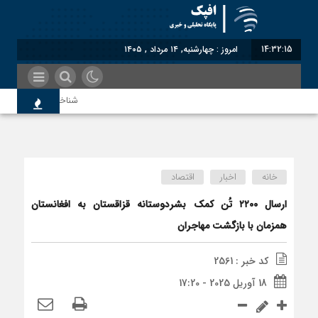
14:32:15
امروز : چهارشنبه, ۱۴ مرداد , ۱۴۰۵
شناختیک| ۸۶ درصد مهاجران حامی ایران در جنگ؛ ۷۵ درصد مهاجران دولت چهاردهم را خیرخواه خود نمی‌دانند
معاون سنای روسیه: حکم 
خانه
اخبار
اقتصاد
اندیشکده آمریکایی: حمای
ارسال ۲۲۰۰ تُن کمک بشردوستانه قزاقستان به افغانستان
همزمان با بازگشت مهاجران
سوءاستفاده معاندین از م
کد خبر : 2561
18 آوریل 2025 - 17:20
اختصاصی| معطلی بار تاجر