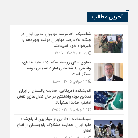
آخرین مطالب
شناختیک| ۸۶ درصد مهاجران حامی ایران در
جنگ؛ ۷۵ درصد مهاجران دولت چهاردهم را
خیرخواه خود نمی‌دانند
09 اکتبر 2025 - 17:47
معاون سنای روسیه: حکم لاهه علیه طالبان،
واکنشی به شناسایی امارت اسلامی توسط
مسکو است
13 جولای 2025 - 18:06
اندیشکده آمریکایی: حمایت پاکستان از ایران
نمادین بود؛ واشنگتن در حال فعال‌سازی نقش
امنیتی جدید اسلام‌آباد
13 جولای 2025 - 17:55
سوءاستفاده معاندین از مهاجرین اخراج‌شده
علیه ایران؛ حمایت مشکوک بلوچستان از اتباع
افغان