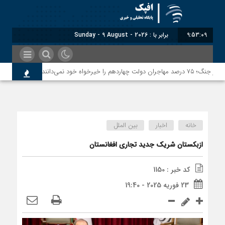
9:53:10
برابر با : Sunday - 9 August - 2026
معاون سنا
خانه
اخبار
بین الملل
ازبکستان شریک جدید تجاری افغانستان
کد خبر : 1150
23 فوریه 2025 - 19:40