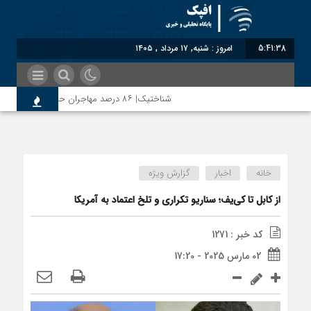
5:41:39
برابر با : Saturday - 8 Augu
شناختیک| ۸۶ درصد مهاجران حامی ایران در جنگ؛ ۷۵ درصد مهاجران دولت چهاردهم را خیرخواه خود نمی‌دانند
رضا صادقی: بدرقه میهمان با توهین، از اصالت ایرانی ب
خانه
اخبار
گزارش ویژه
روسیه امارت اسلامی افغانستان را به رسمیت شناخت؛ دول آس
از کابل تا کی‌یف؛ سناریو تکراری و تلخ اعتماد به آمریکا
کد خبر : 1271
مذاکره تحمیلی، جنگ تحمیلی، صلح تحمیلی را پذیرفتیم
02 مارس 2025 - 17:20