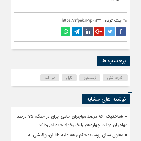
لینک کوتاه :
https://afpak.ir/?p=1271
برچسب ها
اشرف غنی
زلنسکی
کابل
کی اف
نوشته های مشابه
شناختیک| ۸۶ درصد مهاجران حامی ایران در جنگ؛ ۷۵ درصد
مهاجران دولت چهاردهم را خیرخواه خود نمی‌دانند
معاون سنای روسیه: حکم لاهه علیه طالبان، واکنشی به