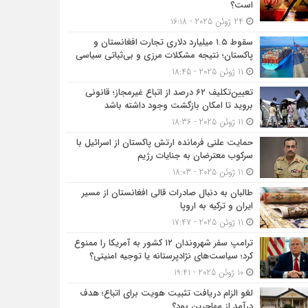
است؟
24 ژوئن 2025 - 16:18
سقوط ۱.۵ میلیارد دلاری تجارت افغانستان و
پاکستان؛ نتیجه مشکلات مرزی و بی‌ثباتی سیاسی
11 ژوئن 2025 - 18:45
تعیین‌تکلیف ۶۲ درصد از اتباع غیرمجاز؛ قانونی
بروید تا امکان بازگشت وجود داشته باشد
11 ژوئن 2025 - 18:36
حمایت علنی فرمانده ارتش پاکستان از اسرائیل با
سرکوب معترضان به جنایات رژیم
11 ژوئن 2025 - 18:03
طالبان به دنبال صادرات قالی افغانستان از مسیر
ایران و ترکیه به اروپا
11 ژوئن 2025 - 17:47
ترامپ سفر شهروندان ۱۲ کشور به آمریکا را ممنوع
کرد؛ سیاست‌های نژادپرستانه یا توجیه امنیتی؟
10 ژوئن 2025 - 19:41
لغو الزام دریافت تثبیت هویت برای اتباع؛ هدف
درآمد از مهاجرین بود؟