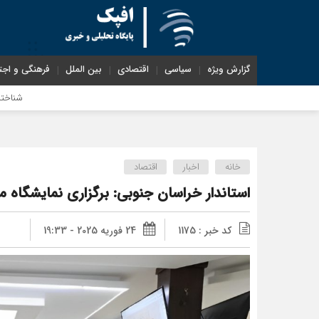
گزارش ویژه
سیاسی
اقتصادی
بین الملل
فرهنگی و اجت
شناختیک| ۸۶ درصد مهاجران حامی ایران در جنگ؛ ۷۵ درصد مهاجران دولت چهاردهم را خیرخواه خود نمی‌دانند
خانه
اخبار
اقتصاد
استاندار خراسان جنوبی: برگزاری نمایشگاه
کد خبر : 1175
24 فوریه 2025 - 19:33