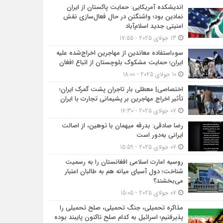
اندیشکده آمریکایی: حمایت پاکستان از ایران
نمادین بود؛ واشنگتن در حال فعال‌سازی نقش
امنیتی جدید اسلام‌آباد
13 جولای 2025 - 17:55
سوءاستفاده معاندین از مهاجرین اخراج‌شده علیه
ایران؛ حمایت مشکوک بلوچستان از اتباع افغان
10 جولای 2025 - 18:00
اختصاصی| معطلی بار تاجران پشت گمرک ایران؛
تأثیر اخراج مهاجرین بر پشیمانی تجارت با ایران
07 جولای 2025 - 16:30
رضا صادقی: بدرقه میهمان با توهین، از اصالت
ایرانی به‌دور است
07 جولای 2025 - 15:59
روسیه امارت اسلامی افغانستان را به رسمیت
شناخت؛ دول آسیای میانه هم به طالبان اعتبار
می‎‌بخشند؟
07 جولای 2025 - 15:05
مذاکره تحمیلی، جنگ تحمیلی، صلح تحمیلی را
پذیرفتیم؛ اسرائیل به کدام صلح تاکنون پایبند بوده