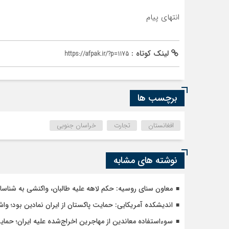
انتهای پیام
لینک کوتاه :
https://afpak.ir/?p=1175
برچسب ها
افغانستان
تجارت
خراسان جنوبی
نوشته های مشابه
معاون سنای روسیه: حکم لاهه علیه طالبان، واکنشی به شنا
اندیشکده آمریکایی: حمایت پاکستان از ایران نمادین بود؛ وا
سوءاستفاده معاندین از مهاجرین اخراج‌شده علیه ایران؛ حما