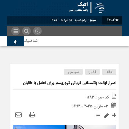
17:02:16
امروز : پنجشنبه, ۱۵ مرداد , ۱۴۰۵
شناختیک| ۸۶ درصد مهاجران حامی ایران در جنگ؛ ۷۵ درصد مهاجران دولت چهاردهم را خیرخواه خود نمی‌دانند
معاون سنای روسیه: حکم لاه
خانه
اخبار
سیاسی
اندیشکده آمریکایی: حمایت پا
اصرار ایالت پاکستانی قربانی تروریسم برای تعامل با طالبان
کد خبر : 1283
سوءاستفاده معاندین از مهاج
03 مارس 2025 - 14:12
اختصاصی| معطلی بار تاجران 