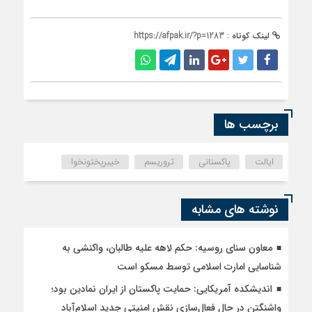
لینک کوتاه :
https://afpak.ir/?p=1283
برچسب ها
ایالت
پاکستانی
تروریسم
خیبرپختونخوا
نوشته های مشابه
معاون سنای روسیه: حکم لاهه علیه طالبان، واکنشی به
شناسایی امارت اسلامی توسط مسکو است
اندیشکده آمریکایی: حمایت پاکستان از ایران نمادین بود؛
واشنگتن در حال فعال‌سازی نقش امنیتی جدید اسلام‌آباد