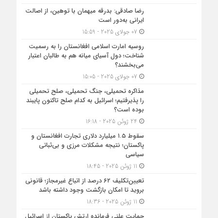
رضا صادقی: بدرقه میهمان با توهین، از اصالت
ایرانی به‌دور است
07 جولای 2025 - 15:59
روسیه امارت اسلامی افغانستان را به رسمیت
شناخت؛ دول آسیای میانه هم به طالبان اعتبار
می‎‌بخشند؟
07 جولای 2025 - 15:05
مذاکره تحمیلی، جنگ تحمیلی، صلح تحمیلی
را پذیرفتیم؛ اسرائیل به کدام صلح تاکنون پایبند
بوده است؟
24 ژوئن 2025 - 16:18
سقوط ۱.۵ میلیارد دلاری تجارت افغانستان و
پاکستان؛ نتیجه مشکلات مرزی و بی‌ثباتی
سیاسی
11 ژوئن 2025 - 18:45
تعیین‌تکلیف ۶۲ درصد از اتباع غیرمجاز؛ قانونی
بروید تا امکان بازگشت وجود داشته باشد
11 ژوئن 2025 - 18:36
حمایت علنی فرمانده ارتش پاکستان از اسرائیل