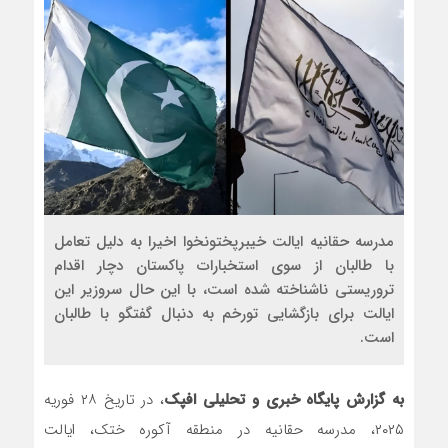
رضا صادقی: بدرقه میهمان با 
روسیه امارت اسلامی افغانستان 
مذاکره تحمیلی، جنگ تحمیلی،
مدرسه حقانیه ایالت خیبرپختونخوا اخیرا به دلیل تعامل
با طالبان از سوی استخبارات پاکستان دچار اقدام
تروریستی ناشناخته شده است، با این حال سروزیر این
ایالت برای بازگشایی تورخم به دنبال گفتگو با طالبان
است.
به گزارش پایگاه خبری و تحلیلی افپک
، در تاریخ ۲۸ فوریه
۲۰۲۵، مدرسه حقانیه در منطقه آکوره ختک، ایالت