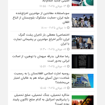
امنیتی جدید اسلام‌آباد
13 جولای 2025 - 17:55
سوءاستفاده معاندین از مهاجرین اخراج‌شده
علیه ایران؛ حمایت مشکوک بلوچستان از اتباع
افغان
10 جولای 2025 - 18:00
اختصاصی| معطلی بار تاجران پشت گمرک
ایران؛ تأثیر اخراج مهاجرین بر پشیمانی تجارت
با ایران
07 جولای 2025 - 16:30
رضا صادقی: بدرقه میهمان با توهین، از اصالت
ایرانی به‌دور است
07 جولای 2025 - 15:59
روسیه امارت اسلامی افغانستان را به رسمیت
شناخت؛ دول آسیای میانه هم به طالبان اعتبار
می‎‌بخشند؟
07 جولای 2025 - 15:05
مذاکره تحمیلی، جنگ تحمیلی، صلح تحمیلی
را پذیرفتیم؛ اسرائیل به کدام صلح تاکنون پایبند
بوده است؟