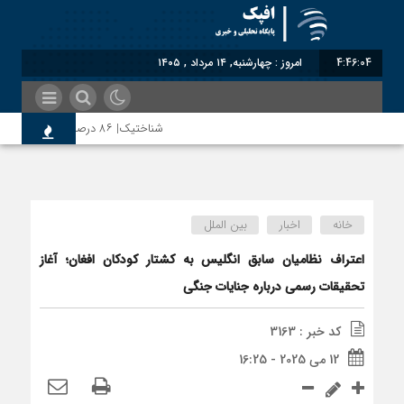
4:46:04
امروز : چهارشنبه, ۱۴ مرداد , ۱۴۰۵
شناختیک| ۸۶ درصد مهاجران حامی ایران در جنگ؛ ۷۵ درصد مهاجران دولت چهاردهم را خیرخواه خود نمی‌دانند
رضا صادقی: بدرقه میهمان با توهین، از اصال
خانه
اخبار
بین الملل
روسیه امارت اسلامی افغانستان را به رسمیت شنا
اعتراف نظامیان سابق انگلیس به کشتار کودکان افغان؛ آغاز
تحقیقات رسمی درباره جنایات جنگی
مذاکره تحمیلی، جنگ تحمیلی، صلح تحمیلی را
کد خبر : 3163
12 می 2025 - 16:25