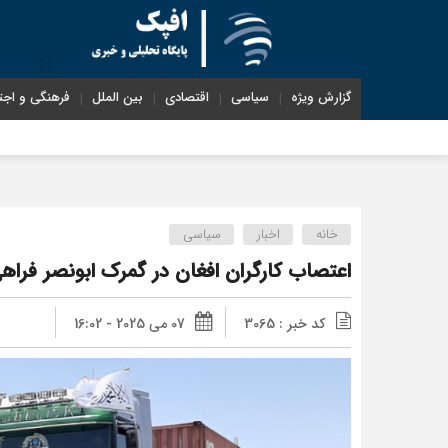
گزارش ویژه
سیاسی
اقتصادی
بین الملل
فرهنگی و اجت
خانه
اخبار
سیاسی
اعتصاب کارگران افغان در گمرک ابونصر فراهی 
کد خبر : 3065
07 می 2025 - 16:02