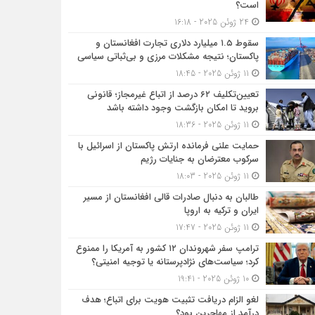
است؟
24 ژوئن 2025 - 16:18
سقوط ۱.۵ میلیارد دلاری تجارت افغانستان و
پاکستان؛ نتیجه مشکلات مرزی و بی‌ثباتی سیاسی
11 ژوئن 2025 - 18:45
تعیین‌تکلیف ۶۲ درصد از اتباع غیرمجاز؛ قانونی
بروید تا امکان بازگشت وجود داشته باشد
11 ژوئن 2025 - 18:36
حمایت علنی فرمانده ارتش پاکستان از اسرائیل با
سرکوب معترضان به جنایات رژیم
11 ژوئن 2025 - 18:03
طالبان به دنبال صادرات قالی افغانستان از مسیر
ایران و ترکیه به اروپا
11 ژوئن 2025 - 17:47
ترامپ سفر شهروندان ۱۲ کشور به آمریکا را ممنوع
کرد؛ سیاست‌های نژادپرستانه یا توجیه امنیتی؟
10 ژوئن 2025 - 19:41
لغو الزام دریافت تثبیت هویت برای اتباع؛ هدف
درآمد از مهاجرین بود؟