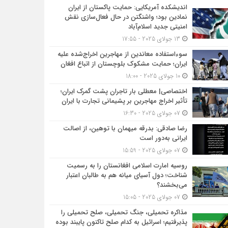
اندیشکده آمریکایی: حمایت پاکستان از ایران
نمادین بود؛ واشنگتن در حال فعال‌سازی نقش
امنیتی جدید اسلام‌آباد
13 جولای 2025 - 17:55
سوءاستفاده معاندین از مهاجرین اخراج‌شده علیه
ایران؛ حمایت مشکوک بلوچستان از اتباع افغان
10 جولای 2025 - 18:00
اختصاصی| معطلی بار تاجران پشت گمرک ایران؛
تأثیر اخراج مهاجرین بر پشیمانی تجارت با ایران
07 جولای 2025 - 16:30
رضا صادقی: بدرقه میهمان با توهین، از اصالت
ایرانی به‌دور است
07 جولای 2025 - 15:59
روسیه امارت اسلامی افغانستان را به رسمیت
شناخت؛ دول آسیای میانه هم به طالبان اعتبار
می‎‌بخشند؟
07 جولای 2025 - 15:05
مذاکره تحمیلی، جنگ تحمیلی، صلح تحمیلی را
پذیرفتیم؛ اسرائیل به کدام صلح تاکنون پایبند بوده