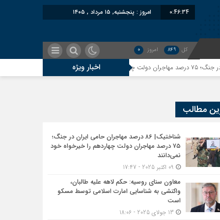
0:46:34
امروز : پنجشنبه, ۱۵ مرداد , ۱۴۰۵
کل
849
امروز
0
اخبار ویژه
معاون سنای روسیه: حکم
ین مطالب
شناختیک| ۸۶ درصد مهاجران حامی ایران در جنگ؛
۷۵ درصد مهاجران دولت چهاردهم را خیرخواه خود
نمی‌دانند
09 اکتبر 2025 - 17:47
معاون سنای روسیه: حکم لاهه علیه طالبان،
واکنشی به شناسایی امارت اسلامی توسط مسکو
است
13 جولای 2025 - 18:06