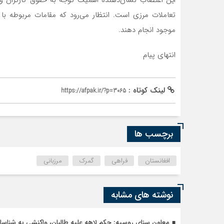
این اعتصاب نشان‌دهنده اهمیت توجه به حقوق کارگران و ر
تعاملات مرزی است. انتظار می‌رود که مقامات مربوطه با
موجود انجام دهند.
انتهای پیام
لینک کوتاه :
https://afpak.ir/?p=3065
برچسب ها
افغانستان
فراهی
گمرک
مرزبانی
نوشته های مشابه
معاون سنای روسیه: حکم لاهه علیه طالبان، واکنشی به شنا