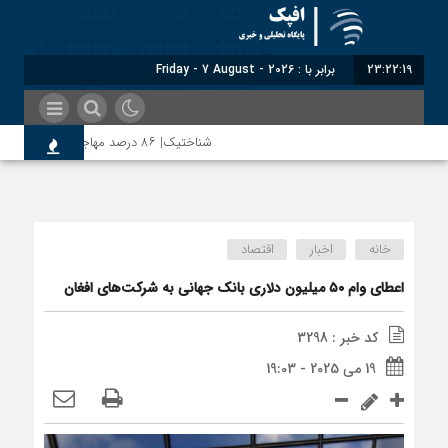
23:22:19
برابر با : Friday - 7 August - 2026
شناختیک| ۸۶ درصد مهاجران حامی ایران در جنگ؛ ۷۵ درصد مهاجران دولت چهاردهم را خیرخواه خود نمی‌دانند
اندیشکده آمریکایی: حمایت پاکستان از ایران
خانه
اخبار
اقتصاد
سوءاستفاده معاندین از مهاجرین اخراج‌شده 
اعطای وام ۵۰ میلیون دلاری بانک جهانی به شرکت‌های افغان
کد خبر : 3298
اختصاصی| معطلی بار تاجران پشت گمرک ایران
19 می 2025 - 19:03
رضا صادقی: بدرقه میهمان با توهین، از اصالت