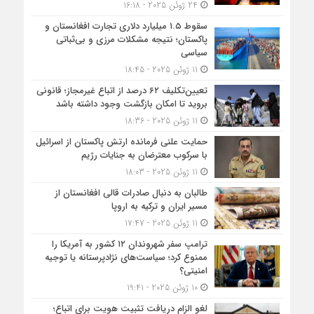
24 ژوئن 2025 - 16:18
سقوط ۱.۵ میلیارد دلاری تجارت افغانستان و
پاکستان؛ نتیجه مشکلات مرزی و بی‌ثباتی
سیاسی
11 ژوئن 2025 - 18:45
تعیین‌تکلیف ۶۲ درصد از اتباع غیرمجاز؛ قانونی
بروید تا امکان بازگشت وجود داشته باشد
11 ژوئن 2025 - 18:36
حمایت علنی فرمانده ارتش پاکستان از اسرائیل
با سرکوب معترضان به جنایات رژیم
11 ژوئن 2025 - 18:03
طالبان به دنبال صادرات قالی افغانستان از
مسیر ایران و ترکیه به اروپا
11 ژوئن 2025 - 17:47
ترامپ سفر شهروندان ۱۲ کشور به آمریکا را
ممنوع کرد؛ سیاست‌های نژادپرستانه یا توجیه
امنیتی؟
10 ژوئن 2025 - 19:41
لغو الزام دریافت تثبیت هویت برای اتباع؛