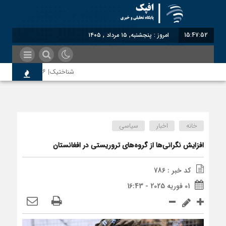
15:47:53
امروز : پنجشنبه, ۱۵ مرداد , ۱۴۰۵
شناختیک| ۸۶ درصد مهاجران حامی ایران در جنگ؛ ۷۵ درصد مهاجران دولت چهاردهم را خیرخواه خود نمی‌دانند
سوءاستفاده معاندین از مهاجری
خانه
اخبار
سیاسی
اختصاصی| معطلی بار تاجران پش
افزایش نگرانی‌ها از گروه‌های تروریستی در افغانستان
کد خبر : 786
رضا صادقی: بدرقه میهمان با توه
01 فوریه 2025 - 16:43
روسیه امارت اسلامی افغانستان را