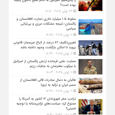
را پذیرفتیم؛ اسرائیل به کدام صلح تاکنون پایبند
بوده است؟
24 ژوئن 2025 - 16:18
سقوط ۱.۵ میلیارد دلاری تجارت افغانستان و
پاکستان؛ نتیجه مشکلات مرزی و بی‌ثباتی
سیاسی
11 ژوئن 2025 - 18:45
تعیین‌تکلیف ۶۲ درصد از اتباع غیرمجاز؛ قانونی
بروید تا امکان بازگشت وجود داشته باشد
11 ژوئن 2025 - 18:36
حمایت علنی فرمانده ارتش پاکستان از اسرائیل
با سرکوب معترضان به جنایات رژیم
11 ژوئن 2025 - 18:03
طالبان به دنبال صادرات قالی افغانستان از
مسیر ایران و ترکیه به اروپا
11 ژوئن 2025 - 17:47
ترامپ سفر شهروندان ۱۲ کشور به آمریکا را
ممنوع کرد؛ سیاست‌های نژادپرستانه یا توجیه
امنیتی؟
10 ژوئن 2025 - 19:41