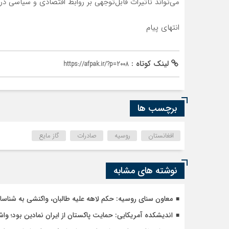
می‌تواند تأثیرات قابل‌توجهی بر روابط اقتصادی و سیاسی در
انتهای پیام
لینک کوتاه :
https://afpak.ir/?p=2008
برچسب ها
افغانستان
روسیه
صادرات
گاز مایع
نوشته های مشابه
معاون سنای روسیه: حکم لاهه علیه طالبان، واکنشی به شنا
اندیشکده آمریکایی: حمایت پاکستان از ایران نمادین بود؛ وا