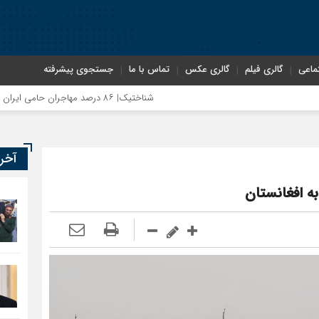
ماعی
گالری فیلم
گالری عکس
تماس با ما
جستجوی پیشرفته
شناختیک| ۸۶ درصد مهاجران حامی ایران در جنگ؛ ۷۵ درصد مهاجران دولت چهاردهم را خیرخواه خود نمی‌دانند
آخر