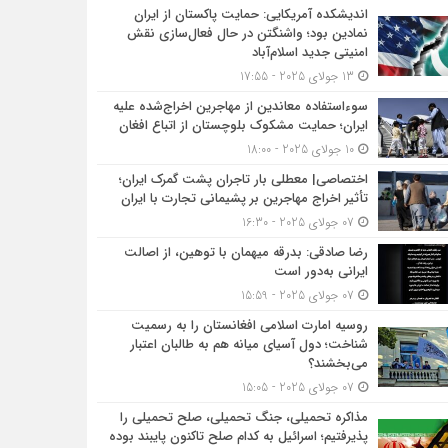
اندیشکده آمریکایی: حمایت پاکستان از ایران
نمادین بود؛ واشنگتن در حال فعال‌سازی نقش
امنیتی جدید اسلام‌آباد
13 جولای 2025 - 17:55
سوءاستفاده معاندین از مهاجرین اخراج‌شده علیه
ایران؛ حمایت مشکوک بلوچستان از اتباع افغان
10 جولای 2025 - 18:00
اختصاصی| معطلی بار تاجران پشت گمرک ایران؛
تأثیر اخراج مهاجرین بر پشیمانی تجارت با ایران
07 جولای 2025 - 16:30
رضا صادقی: بدرقه میهمان با توهین، از اصالت
ایرانی به‌دور است
07 جولای 2025 - 15:59
روسیه امارت اسلامی افغانستان را به رسمیت
شناخت؛ دول آسیای میانه هم به طالبان اعتبار
می‎‌بخشند؟
07 جولای 2025 - 15:05
مذاکره تحمیلی، جنگ تحمیلی، صلح تحمیلی را
پذیرفتیم؛ اسرائیل به کدام صلح تاکنون پایبند بوده