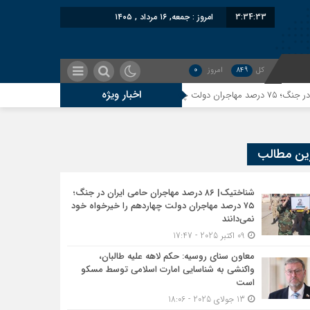
3:34:34
امروز : جمعه, ۱۶ مرداد , ۱۴۰۵
کل
849
امروز
0
اخبار ویژه
معاون سنای روسیه: حک
ین مطالب
شناختیک| ۸۶ درصد مهاجران حامی ایران در جنگ؛
۷۵ درصد مهاجران دولت چهاردهم را خیرخواه خود
نمی‌دانند
09 اکتبر 2025 - 17:47
معاون سنای روسیه: حکم لاهه علیه طالبان،
واکنشی به شناسایی امارت اسلامی توسط مسکو
است
13 جولای 2025 - 18:06