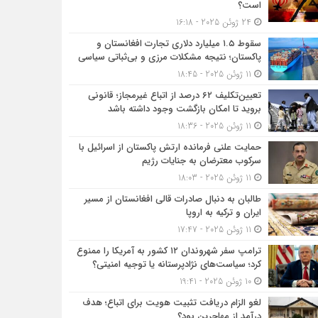
است؟
24 ژوئن 2025 - 16:18
سقوط ۱.۵ میلیارد دلاری تجارت افغانستان و
پاکستان؛ نتیجه مشکلات مرزی و بی‌ثباتی سیاسی
11 ژوئن 2025 - 18:45
تعیین‌تکلیف ۶۲ درصد از اتباع غیرمجاز؛ قانونی
بروید تا امکان بازگشت وجود داشته باشد
11 ژوئن 2025 - 18:36
حمایت علنی فرمانده ارتش پاکستان از اسرائیل با
سرکوب معترضان به جنایات رژیم
11 ژوئن 2025 - 18:03
طالبان به دنبال صادرات قالی افغانستان از مسیر
ایران و ترکیه به اروپا
11 ژوئن 2025 - 17:47
ترامپ سفر شهروندان ۱۲ کشور به آمریکا را ممنوع
کرد؛ سیاست‌های نژادپرستانه یا توجیه امنیتی؟
10 ژوئن 2025 - 19:41
لغو الزام دریافت تثبیت هویت برای اتباع؛ هدف
درآمد از مهاجرین بود؟