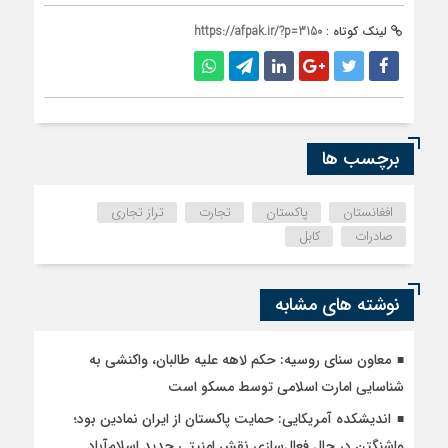
لینک کوتاه :
https://afpak.ir/?p=3150
برچسب ها
افغانستان
پاکستان
تجارت
تراز تجاری
صادرات
کابل
نوشته های مشابه
معاون سنای روسیه: حکم لاهه علیه طالبان، واکنشی به
شناسایی امارت اسلامی توسط مسکو است
اندیشکده آمریکایی: حمایت پاکستان از ایران نمادین بود؛
واشنگتن در حال فعال‌سازی نقش امنیتی جدید اسلام‌آباد