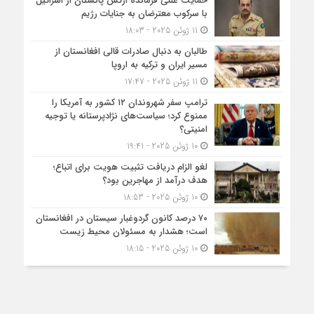
حمایت علنی فرمانده ارتش پاکستان از اسرائیل
با سرکوب معترضان به جنایات رژیم
11 ژوئن 2025 - 18:03
طالبان به دنبال صادرات قالی افغانستان از
مسیر ایران و ترکیه به اروپا
11 ژوئن 2025 - 17:47
ترامپ سفر شهروندان ۱۲ کشور به آمریکا را
ممنوع کرد؛ سیاست‌های نژادپرستانه یا توجیه
امنیتی؟
10 ژوئن 2025 - 19:41
لغو الزام دریافت تثبیت هویت برای اتباع؛
هدف درآمد از مهاجرین بود؟
10 ژوئن 2025 - 18:53
۷۰ درصد کانون گردوغبار سیستان در افغانستان
است؛ هشدار به مسئولان محیط زیست
10 ژوئن 2025 - 18:15