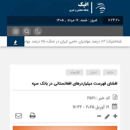
6:24:20
امروز : شنبه, ۱۷ مرداد , ۱۴۰۵
شناختیک| ۸۶ درصد مهاجران حامی ایران در جنگ؛ ۷۵ درصد مهاجران دولت چهاردهم را خیرخواه خود نمی‌دانند
خانه
اخبار
اقتصاد
افشای فهرست میلیاردرهای افغانستانی در بانک سپه
کد خبر : 2571
19 آوریل 2025 - 17:32