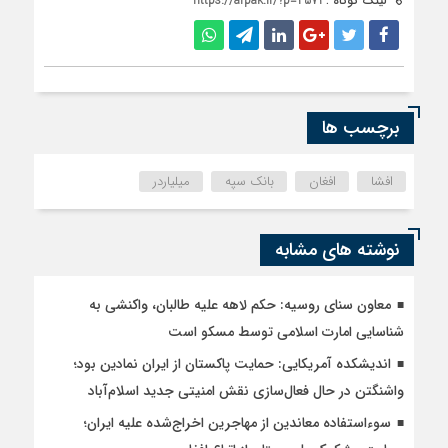
لینک کوتاه :
https://afpak.ir/?p=2571
برچسب ها
افشا
افغان
بانک سپه
میلیاردر
نوشته های مشابه
معاون سنای روسیه: حکم لاهه علیه طالبان، واکنشی به
شناسایی امارت اسلامی توسط مسکو است
اندیشکده آمریکایی: حمایت پاکستان از ایران نمادین بود؛
واشنگتن در حال فعال‌سازی نقش امنیتی جدید اسلام‌آباد
سوءاستفاده معاندین از مهاجرین اخراج‌شده علیه ایران؛