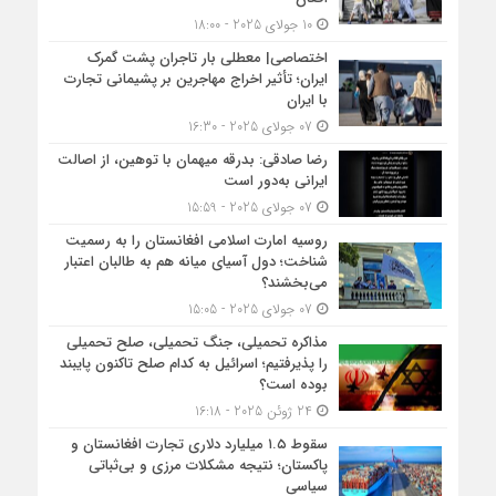
10 جولای 2025 - 18:00
اختصاصی| معطلی بار تاجران پشت گمرک
ایران؛ تأثیر اخراج مهاجرین بر پشیمانی تجارت
با ایران
07 جولای 2025 - 16:30
رضا صادقی: بدرقه میهمان با توهین، از اصالت
ایرانی به‌دور است
07 جولای 2025 - 15:59
روسیه امارت اسلامی افغانستان را به رسمیت
شناخت؛ دول آسیای میانه هم به طالبان اعتبار
می‎‌بخشند؟
07 جولای 2025 - 15:05
مذاکره تحمیلی، جنگ تحمیلی، صلح تحمیلی
را پذیرفتیم؛ اسرائیل به کدام صلح تاکنون پایبند
بوده است؟
24 ژوئن 2025 - 16:18
سقوط ۱.۵ میلیارد دلاری تجارت افغانستان و
پاکستان؛ نتیجه مشکلات مرزی و بی‌ثباتی
سیاسی