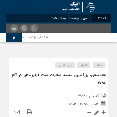
3:20:21
امروز : جمعه, ۱۶ مرداد , ۱۴۰۵
شناختیک| ۸۶ درصد مهاجران حامی ایران در جنگ؛ ۷۵ درصد مهاجران دولت چهاردهم را خیرخواه خود نمی‌دانند
رضا صادقی: بدرقه میهمان با توهین، از اصالت
خانه
اخبار
بین الملل
روسیه امارت اسلامی افغانستان را به رسمیت شنا
افغانستان، بزرگ‌ترین مقصد صادرات نفت قرقيزستان در آغاز
۲۰۲۵
مذاکره تحمیلی، جنگ تحمیلی، صلح تحمیلی را
کد خبر : 2998
05 می 2025 - 18:03