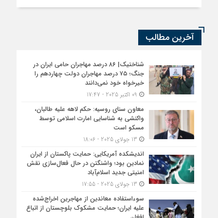
آخرین مطالب
شناختیک| ۸۶ درصد مهاجران حامی ایران در
جنگ؛ ۷۵ درصد مهاجران دولت چهاردهم را
خیرخواه خود نمی‌دانند
09 اکتبر 2025 - 17:47
معاون سنای روسیه: حکم لاهه علیه طالبان،
واکنشی به شناسایی امارت اسلامی توسط
مسکو است
13 جولای 2025 - 18:06
اندیشکده آمریکایی: حمایت پاکستان از ایران
نمادین بود؛ واشنگتن در حال فعال‌سازی نقش
امنیتی جدید اسلام‌آباد
13 جولای 2025 - 17:55
سوءاستفاده معاندین از مهاجرین اخراج‌شده
علیه ایران؛ حمایت مشکوک بلوچستان از اتباع
افغان