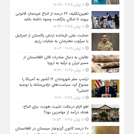
11 ژوئن 2025 - 18:45
تعیین‌تکلیف ۶۲ درصد از اتباع غیرمجاز؛ قانونی
بروید تا امکان بازگشت وجود داشته باشد
11 ژوئن 2025 - 18:36
حمایت علنی فرمانده ارتش پاکستان از اسرائیل
با سرکوب معترضان به جنایات رژیم
11 ژوئن 2025 - 18:03
طالبان به دنبال صادرات قالی افغانستان از
مسیر ایران و ترکیه به اروپا
11 ژوئن 2025 - 17:47
ترامپ سفر شهروندان ۱۲ کشور به آمریکا را
ممنوع کرد؛ سیاست‌های نژادپرستانه یا توجیه
امنیتی؟
10 ژوئن 2025 - 19:41
لغو الزام دریافت تثبیت هویت برای اتباع؛
هدف درآمد از مهاجرین بود؟
10 ژوئن 2025 - 18:53
۷۰ درصد کانون گردوغبار سیستان در افغانستان