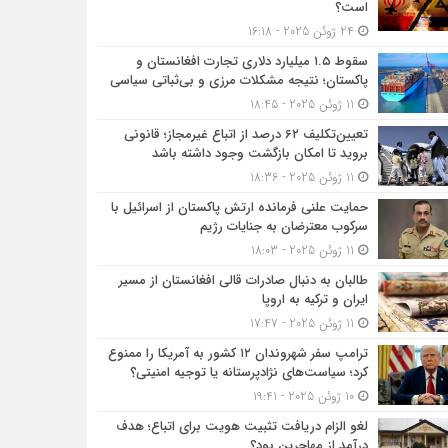
است؟
24 ژوئن 2025 - 16:18
سقوط ۱.۵ میلیارد دلاری تجارت افغانستان و
پاکستان؛ نتیجه مشکلات مرزی و بی‌ثباتی سیاسی
11 ژوئن 2025 - 18:45
تعیین‌تکلیف ۶۲ درصد از اتباع غیرمجاز؛ قانونی
بروید تا امکان بازگشت وجود داشته باشد
11 ژوئن 2025 - 18:36
حمایت علنی فرمانده ارتش پاکستان از اسرائیل با
سرکوب معترضان به جنایات رژیم
11 ژوئن 2025 - 18:03
طالبان به دنبال صادرات قالی افغانستان از مسیر
ایران و ترکیه به اروپا
11 ژوئن 2025 - 17:47
ترامپ سفر شهروندان ۱۲ کشور به آمریکا را ممنوع
کرد؛ سیاست‌های نژادپرستانه یا توجیه امنیتی؟
10 ژوئن 2025 - 19:41
لغو الزام دریافت تثبیت هویت برای اتباع؛ هدف
درآمد از مهاجرین بود؟