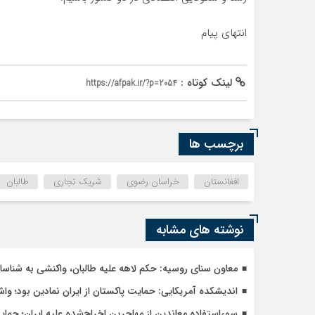
انتهای پیام
لینک کوتاه :
https://afpak.ir/?p=2054
برچسب ها
افغانستان
خراسان رضوی
شریک تجاری
طالبان
نوشته های مشابه
معاون سنای روسیه: حکم لاهه علیه طالبان، واکنشی به شنا
اندیشکده آمریکایی: حمایت پاکستان از ایران نمادین بود؛ وا
سوءاستفاده معاندین از مهاجرین اخراج‌شده علیه ایران؛ حما