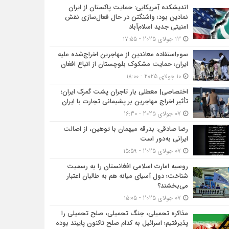
اندیشکده آمریکایی: حمایت پاکستان از ایران
نمادین بود؛ واشنگتن در حال فعال‌سازی نقش
امنیتی جدید اسلام‌آباد
13 جولای 2025 - 17:55
سوءاستفاده معاندین از مهاجرین اخراج‌شده علیه
ایران؛ حمایت مشکوک بلوچستان از اتباع افغان
10 جولای 2025 - 18:00
اختصاصی| معطلی بار تاجران پشت گمرک ایران؛
تأثیر اخراج مهاجرین بر پشیمانی تجارت با ایران
07 جولای 2025 - 16:30
رضا صادقی: بدرقه میهمان با توهین، از اصالت
ایرانی به‌دور است
07 جولای 2025 - 15:59
روسیه امارت اسلامی افغانستان را به رسمیت
شناخت؛ دول آسیای میانه هم به طالبان اعتبار
می‎‌بخشند؟
07 جولای 2025 - 15:05
مذاکره تحمیلی، جنگ تحمیلی، صلح تحمیلی را
پذیرفتیم؛ اسرائیل به کدام صلح تاکنون پایبند بوده