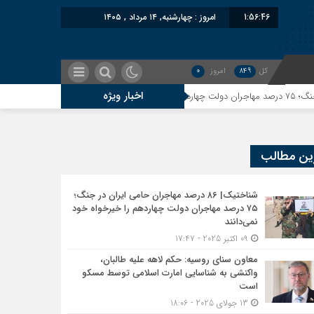
1:56:47
امروز : چهارشنبه, ۱۴ مرداد , ۱۴۰۵
کل
849
امروز
0
اخبار ویژه
معاون سنای روسیه: حکم لاهه
ین مطالب
شناختیک| ۸۶ درصد مهاجران حامی ایران در جنگ؛
۷۵ درصد مهاجران دولت چهاردهم را خیرخواه خود
نمی‌دانند
09 اکتبر 2025 - 17:47
معاون سنای روسیه: حکم لاهه علیه طالبان،
واکنشی به شناسایی امارت اسلامی توسط مسکو
است
13 جولای 2025 - 18:06