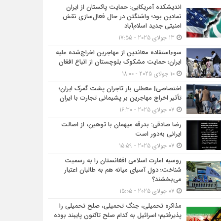
اندیشکده آمریکایی: حمایت پاکستان از ایران
نمادین بود؛ واشنگتن در حال فعال‌سازی نقش
امنیتی جدید اسلام‌آباد
13 جولای 2025 - 17:55
سوءاستفاده معاندین از مهاجرین اخراج‌شده علیه
ایران؛ حمایت مشکوک بلوچستان از اتباع افغان
10 جولای 2025 - 18:00
اختصاصی| معطلی بار تاجران پشت گمرک ایران؛
تأثیر اخراج مهاجرین بر پشیمانی تجارت با ایران
07 جولای 2025 - 16:30
رضا صادقی: بدرقه میهمان با توهین، از اصالت
ایرانی به‌دور است
07 جولای 2025 - 15:59
روسیه امارت اسلامی افغانستان را به رسمیت
شناخت؛ دول آسیای میانه هم به طالبان اعتبار
می‎‌بخشند؟
07 جولای 2025 - 15:05
مذاکره تحمیلی، جنگ تحمیلی، صلح تحمیلی را
پذیرفتیم؛ اسرائیل به کدام صلح تاکنون پایبند بوده