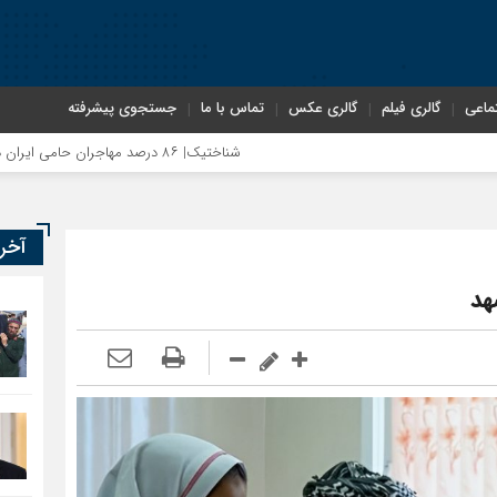
ماعی
گالری فیلم
گالری عکس
تماس با ما
جستجوی پیشرفته
شناختیک| ۸۶ درصد مهاجران حامی ایران در جنگ؛ ۷۵ درصد مهاجران دولت چهاردهم را خیرخواه خود نمی‌دانند
آخر
هد