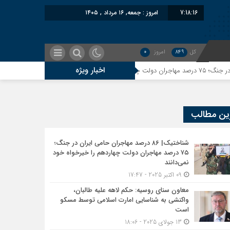
7:18:16
امروز : جمعه, ۱۶ مرداد , ۱۴۰۵
کل
849
امروز
0
اخبار ویژه
معاون سنای روسیه: حک
ین مطالب
شناختیک| ۸۶ درصد مهاجران حامی ایران در جنگ؛
۷۵ درصد مهاجران دولت چهاردهم را خیرخواه خود
نمی‌دانند
09 اکتبر 2025 - 17:47
معاون سنای روسیه: حکم لاهه علیه طالبان،
واکنشی به شناسایی امارت اسلامی توسط مسکو
است
13 جولای 2025 - 18:06