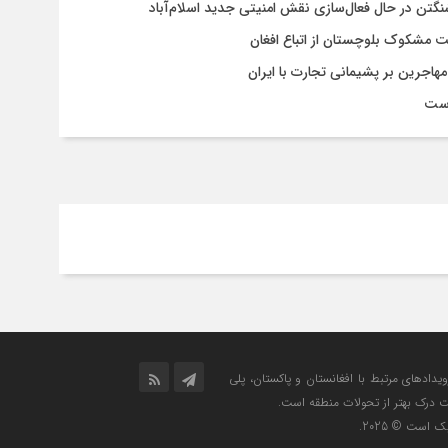
شنگتن در حال فعال‌سازی نقش امنیتی جدید اسلام‌آباد
یت مشکوک بلوچستان از اتباع افغان
هاجرین بر پشیمانی تجارت با ایران
است
رویدادهای مرتبط با افغانستان و پاکستان، پلی
ت درک بهتر از تحولات منطقه است.
است © 2025.