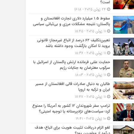
است؟
24 ژوئن 2025 - 16:18
سقوط ۱.۵ میلیارد دلاری تجارت افغانستان و
پاکستان؛ نتیجه مشکلات مرزی و بی‌ثباتی سیاسی
11 ژوئن 2025 - 18:45
تعیین‌تکلیف ۶۲ درصد از اتباع غیرمجاز؛ قانونی
بروید تا امکان بازگشت وجود داشته باشد
11 ژوئن 2025 - 18:36
حمایت علنی فرمانده ارتش پاکستان از اسرائیل با
سرکوب معترضان به جنایات رژیم
11 ژوئن 2025 - 18:03
طالبان به دنبال صادرات قالی افغانستان از مسیر
ایران و ترکیه به اروپا
11 ژوئن 2025 - 17:47
ترامپ سفر شهروندان ۱۲ کشور به آمریکا را ممنوع
کرد؛ سیاست‌های نژادپرستانه یا توجیه امنیتی؟
10 ژوئن 2025 - 19:41
لغو الزام دریافت تثبیت هویت برای اتباع؛ هدف
درآمد از مهاجرین بود؟