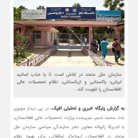
رضا صادقی: بدرقه میهمان 
روسیه امارت اسلامی افغانست
مذاکره تحمیلی، جنگ تحمیل
سازمان ملل متحد در تلاش است تا با جذب اساتید
ایرانی، پاکستانی و ازبکستانی، نظام تحصیلات عالی
افغانستان را تقویت کند.
به گزارش پایگاه خبری و تحلیلی افپک
، در پی دیدار مولوی
نداء محمد ندیم، سرپرست وزارت تحصیلات عالی افغانستان،
با اندریکا راتواته معاون دفتر نمایندگی سیاسی سازمان ملل
متحد در افغانستان (یوناما)، توافقاتی برای بهبود نظام