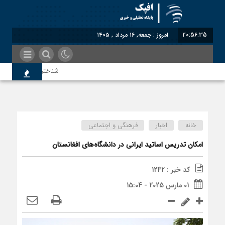
20:56:35
امروز : جمعه, ۱۶ مرداد , ۱۴۰۵
شناختیک| ۸۶ درصد مهاجران حامی ایران در جنگ؛ ۷۵ درصد مهاجران دولت چهاردهم را خیرخواه خود نمی‌دانند
معاون سنای روسیه: حکم 
خانه
اخبار
فرهنگی و اجتماعی
اندیشکده آمریکایی: حمایت
امکان تدریس اساتید ایرانی در دانشگاه‌های افغانستان
کد خبر : 1242
سوءاستفاده معاندین از م
01 مارس 2025 - 15:04
اختصاصی| معطلی بار تاجر