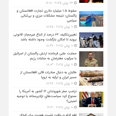
24 ژوئن 2025 - 16:18
سقوط ۱.۵ میلیارد دلاری تجارت افغانستان و
پاکستان؛ نتیجه مشکلات مرزی و بی‌ثباتی
سیاسی
11 ژوئن 2025 - 18:45
تعیین‌تکلیف ۶۲ درصد از اتباع غیرمجاز؛ قانونی
بروید تا امکان بازگشت وجود داشته باشد
11 ژوئن 2025 - 18:36
حمایت علنی فرمانده ارتش پاکستان از اسرائیل
با سرکوب معترضان به جنایات رژیم
11 ژوئن 2025 - 18:03
طالبان به دنبال صادرات قالی افغانستان از
مسیر ایران و ترکیه به اروپا
11 ژوئن 2025 - 17:47
ترامپ سفر شهروندان ۱۲ کشور به آمریکا را
ممنوع کرد؛ سیاست‌های نژادپرستانه یا توجیه
امنیتی؟
10 ژوئن 2025 - 19:41
لغو الزام دریافت تثبیت هویت برای اتباع؛