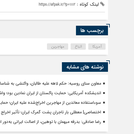
لینک کوتاه :
https://afpak.ir/?p=1112
برچسب ها
آمریکا
اتباع
مهاجرین
نوشته های مشابه
معاون سنای روسیه: حکم لاهه علیه طالبان، واکنشی به شنا
اندیشکده آمریکایی: حمایت پاکستان از ایران نمادین بود؛ وا
سوءاستفاده معاندین از مهاجرین اخراج‌شده علیه ایران؛ حما
اختصاصی| معطلی بار تاجران پشت گمرک ایران؛ تأثیر اخراج م
رضا صادقی: بدرقه میهمان با توهین، از اصالت ایرانی به‌دور 