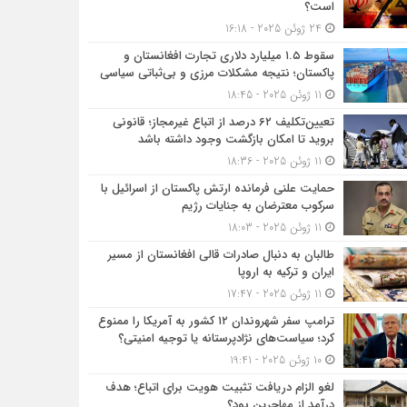
است؟
24 ژوئن 2025 - 16:18
سقوط ۱.۵ میلیارد دلاری تجارت افغانستان و
پاکستان؛ نتیجه مشکلات مرزی و بی‌ثباتی سیاسی
11 ژوئن 2025 - 18:45
تعیین‌تکلیف ۶۲ درصد از اتباع غیرمجاز؛ قانونی
بروید تا امکان بازگشت وجود داشته باشد
11 ژوئن 2025 - 18:36
حمایت علنی فرمانده ارتش پاکستان از اسرائیل با
سرکوب معترضان به جنایات رژیم
11 ژوئن 2025 - 18:03
طالبان به دنبال صادرات قالی افغانستان از مسیر
ایران و ترکیه به اروپا
11 ژوئن 2025 - 17:47
ترامپ سفر شهروندان ۱۲ کشور به آمریکا را ممنوع
کرد؛ سیاست‌های نژادپرستانه یا توجیه امنیتی؟
10 ژوئن 2025 - 19:41
لغو الزام دریافت تثبیت هویت برای اتباع؛ هدف
درآمد از مهاجرین بود؟