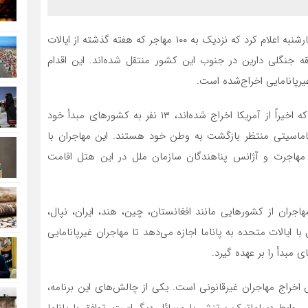
، دولت پاناما روز چهارشنبه اعلام کرد که نزدیک به ۱۰۰ مهاجر که هفته گذشته از ایالات
ه جنگلی دارین در جنوب این کشور منتقل شده‌اند. این اقدام
یرپانامایی اخراج‌شده است.
وزارت امنیت پاناما گزارش داد که از مجموع ۲۹۹ مهاجری که اخیراً از آمریکا اخراج شده‌اند، ۱۳ نفر به کشورهای مبدأ خود
ن در هتلی در پاناماسیتی منتظر بازگشت به وطن خود هستند. این مهاجران با
 مهاجرت و آژانس پناهندگان سازمان ملل در این هتل اقامت
مهاجران از کشورهایی مانند افغانستان، چین، هند، ایران، نپال،
با ایالات متحده به پاناما اجازه می‌دهد تا مهاجران غیرپانامایی
 مبدأ را بر عهده گیرد.
خراج مهاجران غیرقانونی است. یکی از چالش‌های این برنامه،
وابط دیپلماتیک پرتنش یا مسائل دیگر است. توافق با پاناما