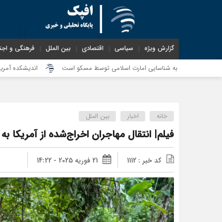
گزارش ویژه
سیاسی
اقتصادی
بین الملل
فرهنگی و اجت
نشی به شناسایی امارت اسلامی توسط مسکو است
اندیشکده آمریکایی: حمایت پاک
خانه
اخبار
بین الملل
فیلم| انتقال مهاجران اخراج‌شده از آمریکا به
کد خبر : 1112
21 فوریه 2025 - 14:22