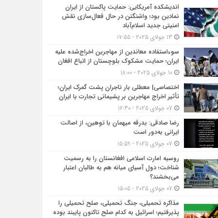
اندیشکده آمریکایی: حمایت پاکستان از ایران
نمادین بود؛ واشنگتن در حال فعال‌سازی نقش
امنیتی جدید اسلام‌آباد
13 جولای 2025 - 17:55
سوءاستفاده معاندین از مهاجرین اخراج‌شده علیه
ایران؛ حمایت مشکوک بلوچستان از اتباع افغان
10 جولای 2025 - 18:00
اختصاصی| معطلی بار تاجران پشت گمرک ایران؛
تأثیر اخراج مهاجرین بر پشیمانی تجارت با ایران
07 جولای 2025 - 16:30
رضا صادقی: بدرقه میهمان با توهین، از اصالت
ایرانی به‌دور است
07 جولای 2025 - 15:59
روسیه امارت اسلامی افغانستان را به رسمیت
شناخت؛ دول آسیای میانه هم به طالبان اعتبار
می‎‌بخشند؟
07 جولای 2025 - 15:05
مذاکره تحمیلی، جنگ تحمیلی، صلح تحمیلی را
پذیرفتیم؛ اسرائیل به کدام صلح تاکنون پایبند بوده