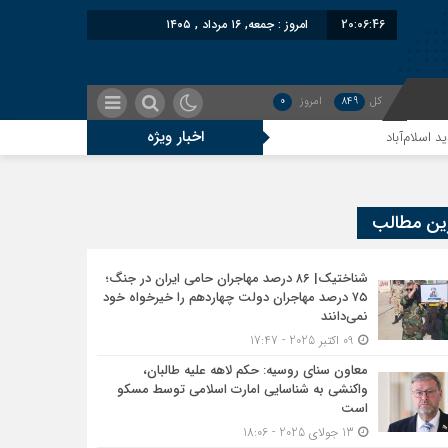
20:06:47
امروز : جمعه, ۱۶ مرداد , ۱۴۰۵
کل
849
امروز
0
اخبار ویژه
ین مطالب
شناختیک| ۸۶ درصد مهاجران حامی ایران در جنگ؛
۷۵ درصد مهاجران دولت چهاردهم را خیرخواه خود
نمی‌دانند
09 اکتبر 2025 - 17:47
معاون سنای روسیه: حکم لاهه علیه طالبان،
واکنشی به شناسایی امارت اسلامی توسط مسکو
است
13 جولای 2025 - 18:06