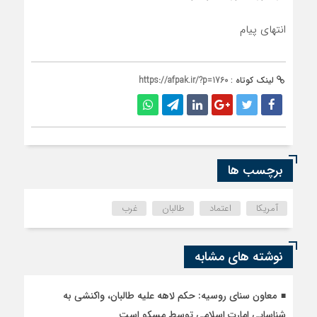
انتهای پیام
لینک کوتاه :
https://afpak.ir/?p=1760
برچسب ها
آمریکا
اعتماد
طالبان
غرب
نوشته های مشابه
معاون سنای روسیه: حکم لاهه علیه طالبان، واکنشی به
شناسایی امارت اسلامی توسط مسکو است