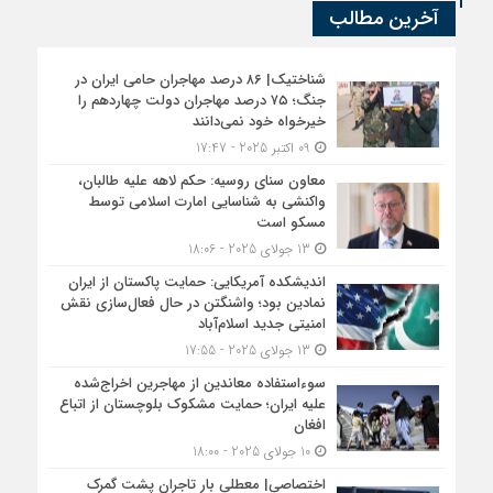
آخرین مطالب
شناختیک| ۸۶ درصد مهاجران حامی ایران در
جنگ؛ ۷۵ درصد مهاجران دولت چهاردهم را
خیرخواه خود نمی‌دانند
09 اکتبر 2025 - 17:47
معاون سنای روسیه: حکم لاهه علیه طالبان،
واکنشی به شناسایی امارت اسلامی توسط
مسکو است
13 جولای 2025 - 18:06
اندیشکده آمریکایی: حمایت پاکستان از ایران
نمادین بود؛ واشنگتن در حال فعال‌سازی نقش
امنیتی جدید اسلام‌آباد
13 جولای 2025 - 17:55
سوءاستفاده معاندین از مهاجرین اخراج‌شده
علیه ایران؛ حمایت مشکوک بلوچستان از اتباع
افغان
10 جولای 2025 - 18:00
اختصاصی| معطلی بار تاجران پشت گمرک