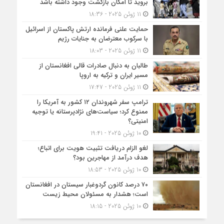
بروید تا امکان بازگشت وجود داشته باشد
11 ژوئن 2025 - 18:36
حمایت علنی فرمانده ارتش پاکستان از اسرائیل
با سرکوب معترضان به جنایات رژیم
11 ژوئن 2025 - 18:03
طالبان به دنبال صادرات قالی افغانستان از
مسیر ایران و ترکیه به اروپا
11 ژوئن 2025 - 17:47
ترامپ سفر شهروندان ۱۲ کشور به آمریکا را
ممنوع کرد؛ سیاست‌های نژادپرستانه یا توجیه
امنیتی؟
10 ژوئن 2025 - 19:41
لغو الزام دریافت تثبیت هویت برای اتباع؛
هدف درآمد از مهاجرین بود؟
10 ژوئن 2025 - 18:53
۷۰ درصد کانون گردوغبار سیستان در افغانستان
است؛ هشدار به مسئولان محیط زیست
10 ژوئن 2025 - 18:15