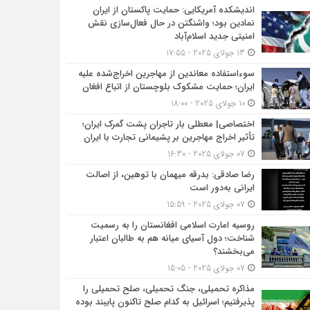
اندیشکده آمریکایی: حمایت پاکستان از ایران
نمادین بود؛ واشنگتن در حال فعال‌سازی نقش
امنیتی جدید اسلام‌آباد
13 جولای 2025 - 17:55
سوءاستفاده معاندین از مهاجرین اخراج‌شده علیه
ایران؛ حمایت مشکوک بلوچستان از اتباع افغان
10 جولای 2025 - 18:00
اختصاصی| معطلی بار تاجران پشت گمرک ایران؛
تأثیر اخراج مهاجرین بر پشیمانی تجارت با ایران
07 جولای 2025 - 16:30
رضا صادقی: بدرقه میهمان با توهین، از اصالت
ایرانی به‌دور است
07 جولای 2025 - 15:59
روسیه امارت اسلامی افغانستان را به رسمیت
شناخت؛ دول آسیای میانه هم به طالبان اعتبار
می‎‌بخشند؟
07 جولای 2025 - 15:05
مذاکره تحمیلی، جنگ تحمیلی، صلح تحمیلی را
پذیرفتیم؛ اسرائیل به کدام صلح تاکنون پایبند بوده