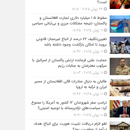
است؟
24 ژوئن 2025 - 16:18
سقوط ۱.۵ میلیارد دلاری تجارت افغانستان و
پاکستان؛ نتیجه مشکلات مرزی و بی‌ثباتی سیاسی
11 ژوئن 2025 - 18:45
تعیین‌تکلیف ۶۲ درصد از اتباع غیرمجاز؛ قانونی
بروید تا امکان بازگشت وجود داشته باشد
11 ژوئن 2025 - 18:36
حمایت علنی فرمانده ارتش پاکستان از اسرائیل با
سرکوب معترضان به جنایات رژیم
11 ژوئن 2025 - 18:03
طالبان به دنبال صادرات قالی افغانستان از مسیر
ایران و ترکیه به اروپا
11 ژوئن 2025 - 17:47
ترامپ سفر شهروندان ۱۲ کشور به آمریکا را ممنوع
کرد؛ سیاست‌های نژادپرستانه یا توجیه امنیتی؟
10 ژوئن 2025 - 19:41
لغو الزام دریافت تثبیت هویت برای اتباع؛ هدف
درآمد از مهاجرین بود؟