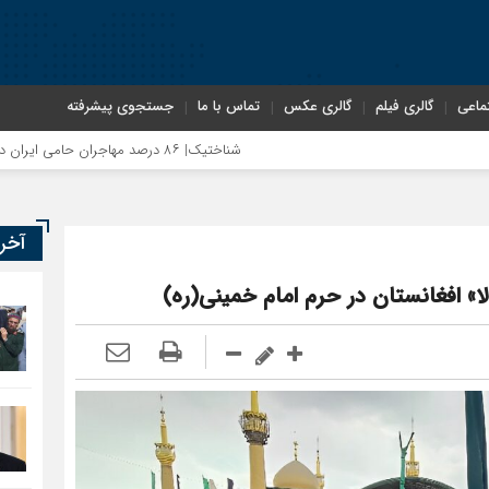
ماعی
گالری فیلم
گالری عکس
تماس با ما
جستجوی پیشرفته
شناختیک| ۸۶ درصد مهاجران حامی ایران در جنگ؛ ۷۵ درصد مهاجران دولت چهاردهم را خیرخواه خود نمی‌دانند
آخر
ا» افغانستان در حرم امام خمینی(ره)