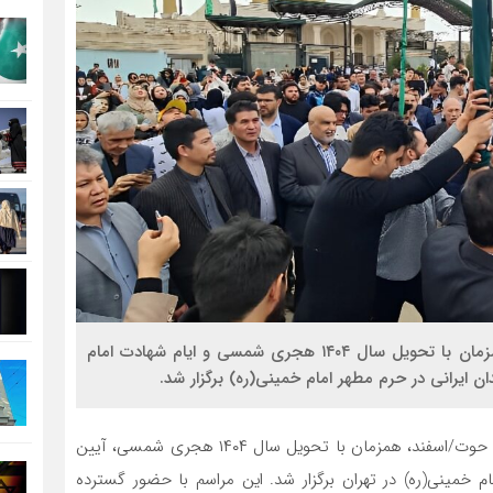
آیین سنتی «میله گل سرخ و جهنده بالا» افغانستان، همزمان با تحویل سال ۱۴۰۴ هجری شمسی و ایام شهادت امام
 ایرانی در حرم مطهر امام خمینی(ره) برگزار شد.
به گزارش پایگاه خبری و تحلیلی افپک، در روز پنج‌شنبه، ۳۰ حوت/اسفند، همزمان با تحویل سال ۱۴۰۴ هجری شمسی، آیین
م خمینی(ره) در تهران برگزار شد. این مراسم با حضور گسترده