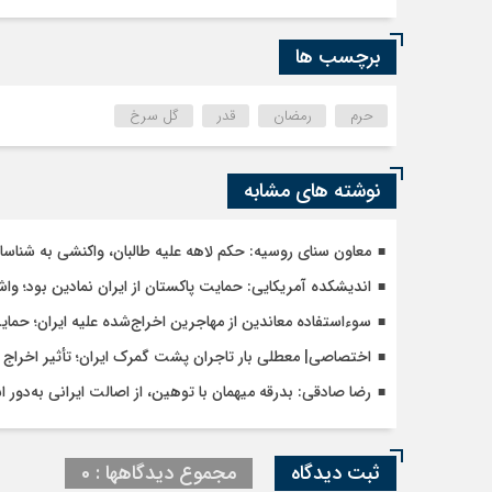
برچسب ها
حرم
رمضان
قدر
گل سرخ
نوشته های مشابه
معاون سنای روسیه: حکم لاهه علیه طالبان، واکنشی به شنا
اندیشکده آمریکایی: حمایت پاکستان از ایران نمادین بود؛ وا
سوءاستفاده معاندین از مهاجرین اخراج‌شده علیه ایران؛ حما
اختصاصی| معطلی بار تاجران پشت گمرک ایران؛ تأثیر اخراج م
رضا صادقی: بدرقه میهمان با توهین، از اصالت ایرانی به‌دور 
ثبت دیدگاه
مجموع دیدگاهها : 0