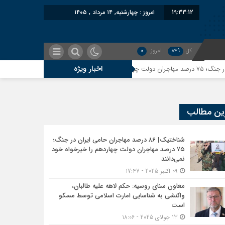
19:33:13
امروز : چهارشنبه, ۱۴ مرداد , ۱۴۰۵
کل
849
امروز
0
اخبار ویژه
معاون سنای روسیه: حکم 
ین مطالب
شناختیک| ۸۶ درصد مهاجران حامی ایران در جنگ؛
۷۵ درصد مهاجران دولت چهاردهم را خیرخواه خود
نمی‌دانند
09 اکتبر 2025 - 17:47
معاون سنای روسیه: حکم لاهه علیه طالبان،
واکنشی به شناسایی امارت اسلامی توسط مسکو
است
13 جولای 2025 - 18:06