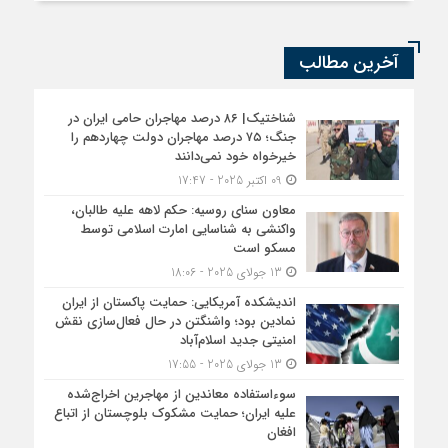
آخرین مطالب
شناختیک| ۸۶ درصد مهاجران حامی ایران در
جنگ؛ ۷۵ درصد مهاجران دولت چهاردهم را
خیرخواه خود نمی‌دانند
09 اکتبر 2025 - 17:47
معاون سنای روسیه: حکم لاهه علیه طالبان،
واکنشی به شناسایی امارت اسلامی توسط
مسکو است
13 جولای 2025 - 18:06
اندیشکده آمریکایی: حمایت پاکستان از ایران
نمادین بود؛ واشنگتن در حال فعال‌سازی نقش
امنیتی جدید اسلام‌آباد
13 جولای 2025 - 17:55
سوءاستفاده معاندین از مهاجرین اخراج‌شده
علیه ایران؛ حمایت مشکوک بلوچستان از اتباع
افغان