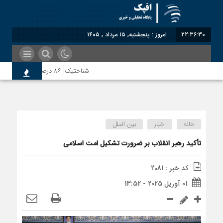
22:36:30
امروز : پنجشنبه, ۱۵ مرداد , ۱۴۰۵
شناختیک| ۸۶ درصد مهاجران حامی ایران در جنگ؛ ۷۵ درصد مهاجران دولت چهاردهم را خیرخواه خود نمی‌دانند
سوءاستفاده معاندین از مهاجرین اخراج
خانه
اخبار
بین الملل
اختصاصی| معطلی بار تاجران پشت گمرک 
تأکید رهبر انقلاب بر ضرورت تشکیل امت اسلامی
کد خبر : 2081
رضا صادقی: بدرقه میهمان با توهین، از
01 آوریل 2025 - 13:52
روسیه امارت اسلامی افغانستان را به رسم