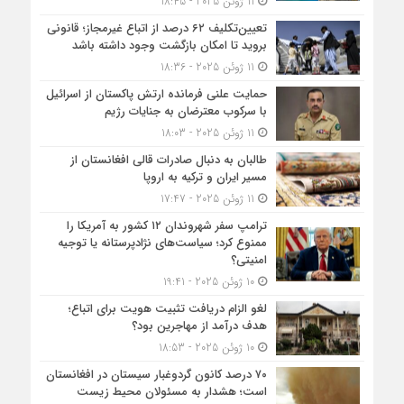
11 ژوئن 2025 - 18:45
تعیین‌تکلیف ۶۲ درصد از اتباع غیرمجاز؛ قانونی
بروید تا امکان بازگشت وجود داشته باشد
11 ژوئن 2025 - 18:36
حمایت علنی فرمانده ارتش پاکستان از اسرائیل
با سرکوب معترضان به جنایات رژیم
11 ژوئن 2025 - 18:03
طالبان به دنبال صادرات قالی افغانستان از
مسیر ایران و ترکیه به اروپا
11 ژوئن 2025 - 17:47
ترامپ سفر شهروندان ۱۲ کشور به آمریکا را
ممنوع کرد؛ سیاست‌های نژادپرستانه یا توجیه
امنیتی؟
10 ژوئن 2025 - 19:41
لغو الزام دریافت تثبیت هویت برای اتباع؛
هدف درآمد از مهاجرین بود؟
10 ژوئن 2025 - 18:53
۷۰ درصد کانون گردوغبار سیستان در افغانستان
است؛ هشدار به مسئولان محیط زیست