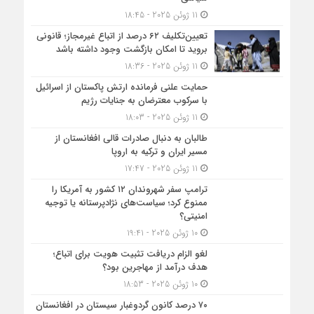
11 ژوئن 2025 - 18:45
تعیین‌تکلیف ۶۲ درصد از اتباع غیرمجاز؛ قانونی
بروید تا امکان بازگشت وجود داشته باشد
11 ژوئن 2025 - 18:36
حمایت علنی فرمانده ارتش پاکستان از اسرائیل
با سرکوب معترضان به جنایات رژیم
11 ژوئن 2025 - 18:03
طالبان به دنبال صادرات قالی افغانستان از
مسیر ایران و ترکیه به اروپا
11 ژوئن 2025 - 17:47
ترامپ سفر شهروندان ۱۲ کشور به آمریکا را
ممنوع کرد؛ سیاست‌های نژادپرستانه یا توجیه
امنیتی؟
10 ژوئن 2025 - 19:41
لغو الزام دریافت تثبیت هویت برای اتباع؛
هدف درآمد از مهاجرین بود؟
10 ژوئن 2025 - 18:53
۷۰ درصد کانون گردوغبار سیستان در افغانستان