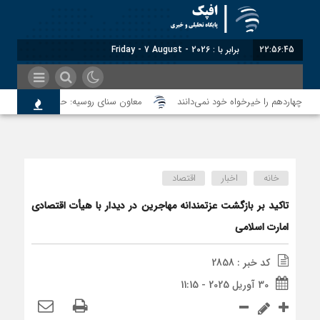
22:56:45
برابر با : Friday - 7 August - 2026
معاون سنای روسیه: حکم لاهه علیه طالبا
مانی تجارت با ایران
خانه
اخبار
اقتصاد
تاکید بر بازگشت عزتمندانه مهاجرین در دیدار با هیأت اقتصادی
امارت اسلامی
ن اعتبار می‎‌بخشند؟
کد خبر : 2858
30 آوریل 2025 - 11:15
لح تاکنون پایبند بوده است؟