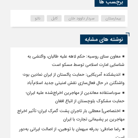
برچسب ها
بیمارستان
سردار داوود خان
کابل
ناتو
نوشته های مشابه
معاون سنای روسیه: حکم لاهه علیه طالبان، واکنشی به
شناسایی امارت اسلامی توسط مسکو است
اندیشکده آمریکایی: حمایت پاکستان از ایران نمادین بود؛
واشنگتن در حال فعال‌سازی نقش امنیتی جدید اسلام‌آباد
سوءاستفاده معاندین از مهاجرین اخراج‌شده علیه ایران؛
حمایت مشکوک بلوچستان از اتباع افغان
اختصاصی| معطلی بار تاجران پشت گمرک ایران؛ تأثیر اخراج
مهاجرین بر پشیمانی تجارت با ایران
رضا صادقی: بدرقه میهمان با توهین، از اصالت ایرانی به‌دور
است