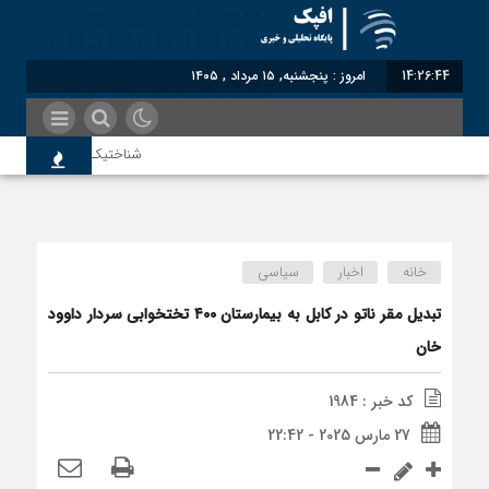
14:26:44
امروز : پنجشنبه, ۱۵ مرداد , ۱۴۰۵
شناختیک| ۸۶ درصد مهاجران حامی ایران در جنگ؛ ۷۵ درصد مهاجران دولت چهاردهم را خیرخواه خود نمی‌دانند
معاون سنای روسیه: حکم لا
خانه
اخبار
سیاسی
اندیشکده آمریکایی: حمایت پ
تبدیل مقر ناتو در کابل به بیمارستان ۴۰۰ تختخوابی سردار داوود
خان
سوءاستفاده معاندین از مها
کد خبر : 1984
27 مارس 2025 - 22:42
اختصاصی| معطلی بار تاجران