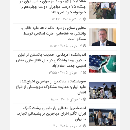
شناختیک| ۸۶ درصد مهاجران حامی ایران در
جنگ؛ ۷۵ درصد مهاجران دولت چهاردهم را
خیرخواه خود نمی‌دانند
09 اکتبر 2025 - 17:47
معاون سنای روسیه: حکم لاهه علیه طالبان،
واکنشی به شناسایی امارت اسلامی توسط
مسکو است
13 جولای 2025 - 18:06
اندیشکده آمریکایی: حمایت پاکستان از ایران
نمادین بود؛ واشنگتن در حال فعال‌سازی نقش
امنیتی جدید اسلام‌آباد
13 جولای 2025 - 17:55
سوءاستفاده معاندین از مهاجرین اخراج‌شده
علیه ایران؛ حمایت مشکوک بلوچستان از اتباع
افغان
10 جولای 2025 - 18:00
اختصاصی| معطلی بار تاجران پشت گمرک
ایران؛ تأثیر اخراج مهاجرین بر پشیمانی تجارت
با ایران
07 جولای 2025 - 16:30