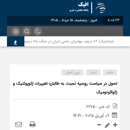
8:08:24
امروز : پنجشنبه, ۱۵ مرداد , ۱۴۰۵
شناختیک| ۸۶ درصد مهاجران حامی ایران در جنگ؛ ۷۵ درصد مهاجران دولت چهاردهم را خیرخواه خود نمی‌دانند
خانه
اخبار
بین الملل
تحول در سیاست روسیه نسبت به طالبان؛ تغییرات ژئوپولتیک و
ژئواکونومیک
کد خبر : 2275
09 آوریل 2025 - 14:41