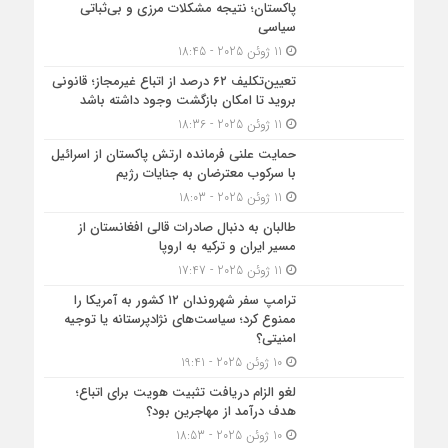
پاکستان؛ نتیجه مشکلات مرزی و بی‌ثباتی
سیاسی
11 ژوئن 2025 - 18:45
تعیین‌تکلیف ۶۲ درصد از اتباع غیرمجاز؛ قانونی
بروید تا امکان بازگشت وجود داشته باشد
11 ژوئن 2025 - 18:36
حمایت علنی فرمانده ارتش پاکستان از اسرائیل
با سرکوب معترضان به جنایات رژیم
11 ژوئن 2025 - 18:03
طالبان به دنبال صادرات قالی افغانستان از
مسیر ایران و ترکیه به اروپا
11 ژوئن 2025 - 17:47
ترامپ سفر شهروندان ۱۲ کشور به آمریکا را
ممنوع کرد؛ سیاست‌های نژادپرستانه یا توجیه
امنیتی؟
10 ژوئن 2025 - 19:41
لغو الزام دریافت تثبیت هویت برای اتباع؛
هدف درآمد از مهاجرین بود؟
10 ژوئن 2025 - 18:53