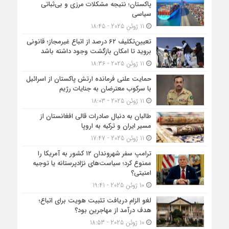
پاکستان؛ نتیجه مشکلات مرزی و بی‌ثباتی
سیاسی
11 ژوئن 2025 - 18:45
تعیین‌تکلیف ۶۲ درصد از اتباع غیرمجاز؛ قانونی
بروید تا امکان بازگشت وجود داشته باشد
11 ژوئن 2025 - 18:36
حمایت علنی فرمانده ارتش پاکستان از اسرائیل
با سرکوب معترضان به جنایات رژیم
11 ژوئن 2025 - 18:03
طالبان به دنبال صادرات قالی افغانستان از
مسیر ایران و ترکیه به اروپا
11 ژوئن 2025 - 17:47
ترامپ سفر شهروندان ۱۲ کشور به آمریکا را
ممنوع کرد؛ سیاست‌های نژادپرستانه یا توجیه
امنیتی؟
10 ژوئن 2025 - 19:41
لغو الزام دریافت تثبیت هویت برای اتباع؛
هدف درآمد از مهاجرین بود؟
10 ژوئن 2025 - 18:53