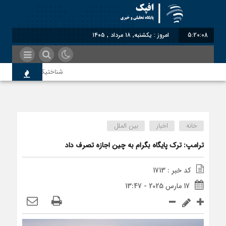
5:20:09
امروز : یکشنبه, ۱۸ مرداد , ۱۴۰۵
شناختیک| ۸۶ درصد مهاجران حامی ایران در جنگ؛ ۷۵ درصد مهاجران دولت چهاردهم را خیرخواه خود نمی‌دانند
سوءاستفاده معاندین از مهاجرین
خانه
اخبار
بین الملل
اختصاصی| معطلی بار تاجران پشت
ترامپ: ترک پایگاه بگرام به چین اجازه تصرف داد
کد خبر : 1713
رضا صادقی: بدرقه میهمان با توهی
17 مارس 2025 - 13:47
روسیه امارت اسلامی افغانستان را 