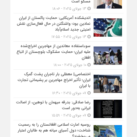
مسکو است
13 جولای 2025 - 18:06
اندیشکده آمریکایی: حمایت پاکستان از ایران
نمادین بود؛ واشنگتن در حال فعال‌سازی نقش
امنیتی جدید اسلام‌آباد
13 جولای 2025 - 17:55
سوءاستفاده معاندین از مهاجرین اخراج‌شده
علیه ایران؛ حمایت مشکوک بلوچستان از اتباع
افغان
10 جولای 2025 - 18:00
اختصاصی| معطلی بار تاجران پشت گمرک
ایران؛ تأثیر اخراج مهاجرین بر پشیمانی تجارت
با ایران
07 جولای 2025 - 16:30
رضا صادقی: بدرقه میهمان با توهین، از اصالت
ایرانی به‌دور است
07 جولای 2025 - 15:59
روسیه امارت اسلامی افغانستان را به رسمیت
شناخت؛ دول آسیای میانه هم به طالبان اعتبار
می‎‌بخشند؟