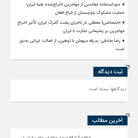
سوءاستفاده معاندین از مهاجرین اخراج‌شده علیه ایران؛
حمایت مشکوک بلوچستان از اتباع افغان
اختصاصی| معطلی بار تاجران پشت گمرک ایران؛ تأثیر اخراج
مهاجرین بر پشیمانی تجارت با ایران
رضا صادقی: بدرقه میهمان با توهین، از اصالت ایرانی به‌دور
است
ثبت دیدگاه
دیدگاهها بسته است.
آخرین مطالب
شناختیک| ۸۶ درصد مهاجران حامی ایران در