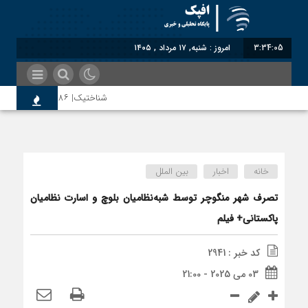
3:34:06
امروز : شنبه, ۱۷ مرداد , ۱۴۰۵
شناختیک| ۸۶ درصد مهاجران حامی ایران در جنگ؛ ۷۵ درصد مهاجران دولت چهاردهم را خیرخواه خود نمی‌دانند
اختصاصی| معطلی بار تاجران پشت گمرک 
خانه
اخبار
بین الملل
رضا صادقی: بدرقه میهمان با توهین، از 
تصرف شهر منگوچر توسط شبه‌نظامیان بلوچ و اسارت نظامیان
پاکستانی+ فیلم
روسیه امارت اسلامی افغانستان را به رسمی
کد خبر : 2941
03 می 2025 - 21:00
مذاکره تحمیلی، جنگ تحمیلی، صلح تحمی