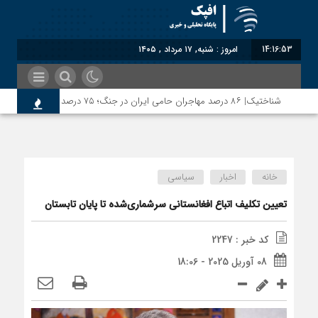
14:16:53
امروز : شنبه, ۱۷ مرداد , ۱۴۰۵
شناختیک| ۸۶ درصد مهاجران حامی ایران در جنگ؛ ۷۵ درصد مهاجران دولت چهاردهم را خیرخواه خود نمی‌دانند
خانه
اخبار
سیاسی
تعیین تکلیف اتباع افغانستانی سرشماری‌شده تا پایان تابستان
کد خبر : 2247
08 آوریل 2025 - 18:06