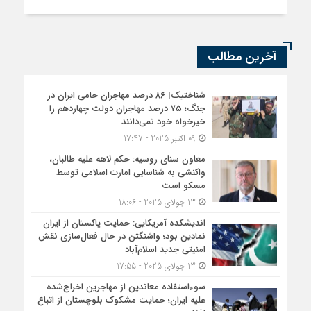
آخرین مطالب
شناختیک| ۸۶ درصد مهاجران حامی ایران در
جنگ؛ ۷۵ درصد مهاجران دولت چهاردهم را
خیرخواه خود نمی‌دانند
09 اکتبر 2025 - 17:47
معاون سنای روسیه: حکم لاهه علیه طالبان،
واکنشی به شناسایی امارت اسلامی توسط
مسکو است
13 جولای 2025 - 18:06
اندیشکده آمریکایی: حمایت پاکستان از ایران
نمادین بود؛ واشنگتن در حال فعال‌سازی نقش
امنیتی جدید اسلام‌آباد
13 جولای 2025 - 17:55
سوءاستفاده معاندین از مهاجرین اخراج‌شده
علیه ایران؛ حمایت مشکوک بلوچستان از اتباع