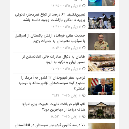
11 ژوئن 2025 - 18:45
تعیین‌تکلیف ۶۲ درصد از اتباع غیرمجاز؛ قانونی
بروید تا امکان بازگشت وجود داشته باشد
11 ژوئن 2025 - 18:36
حمایت علنی فرمانده ارتش پاکستان از اسرائیل
با سرکوب معترضان به جنایات رژیم
11 ژوئن 2025 - 18:03
طالبان به دنبال صادرات قالی افغانستان از
مسیر ایران و ترکیه به اروپا
11 ژوئن 2025 - 17:47
ترامپ سفر شهروندان ۱۲ کشور به آمریکا را
ممنوع کرد؛ سیاست‌های نژادپرستانه یا توجیه
امنیتی؟
10 ژوئن 2025 - 19:41
لغو الزام دریافت تثبیت هویت برای اتباع؛
هدف درآمد از مهاجرین بود؟
10 ژوئن 2025 - 18:53
۷۰ درصد کانون گردوغبار سیستان در افغانستان