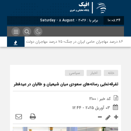
10:08:34
برابر با : Saturday - 8 August - 2026
خواه خود نمی‌دانند
خانه
اخبار
سیاسی
تفرقه‌نمایی رسانه‌های سعودی میان شیعیان و طالبان در عیدفطر
کد خبر : 2100
03 آوریل 2025 - 12:44