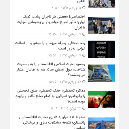
افغان
10 جولای 2025 - 18:00
اختصاصی| معطلی بار تاجران پشت گمرک
ایران؛ تأثیر اخراج مهاجرین بر پشیمانی تجارت
با ایران
07 جولای 2025 - 16:30
رضا صادقی: بدرقه میهمان با توهین، از اصالت
ایرانی به‌دور است
07 جولای 2025 - 15:59
روسیه امارت اسلامی افغانستان را به رسمیت
شناخت؛ دول آسیای میانه هم به طالبان اعتبار
می‎‌بخشند؟
07 جولای 2025 - 15:05
مذاکره تحمیلی، جنگ تحمیلی، صلح تحمیلی
را پذیرفتیم؛ اسرائیل به کدام صلح تاکنون پایبند
بوده است؟
24 ژوئن 2025 - 16:18
سقوط ۱.۵ میلیارد دلاری تجارت افغانستان و
پاکستان؛ نتیجه مشکلات مرزی و بی‌ثباتی
سیاسی