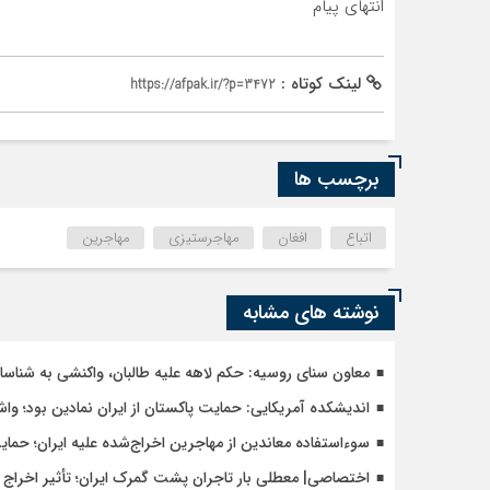
انتهای پیام
لینک کوتاه :
https://afpak.ir/?p=3472
برچسب ها
اتباع
افغان
مهاجرستیزی
مهاجرین
نوشته های مشابه
معاون سنای روسیه: حکم لاهه علیه طالبان، واکنشی به شنا
اندیشکده آمریکایی: حمایت پاکستان از ایران نمادین بود؛ وا
سوءاستفاده معاندین از مهاجرین اخراج‌شده علیه ایران؛ حما
اختصاصی| معطلی بار تاجران پشت گمرک ایران؛ تأثیر اخراج م