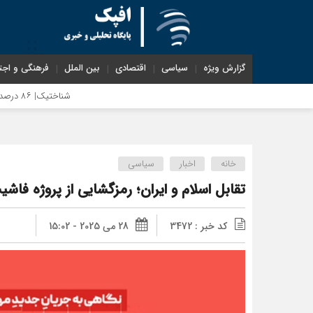
گزارش ویژه
سیاسی
اقتصادی
بین الملل
فرهنگی و اجت
شناختیک| ۸۶ درصد مهاجران حامی ایران در جنگ؛ ۷۵ درصد مهاجران دولت چهاردهم را خیرخواه خود نمی‌دانند
خانه
اخبار
سیاسی
تقابل اسلام و ایران؛ رمزگشایی از پروژه فا
کد خبر : 3472
28 می 2025 - 15:02