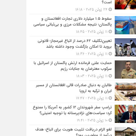
است؟
24 ژوئن 2025 - 16:18
سقوط ۱.۵ میلیارد دلاری تجارت افغانستان و
پاکستان؛ نتیجه مشکلات مرزی و بی‌ثباتی سیاسی
11 ژوئن 2025 - 18:45
تعیین‌تکلیف ۶۲ درصد از اتباع غیرمجاز؛ قانونی
بروید تا امکان بازگشت وجود داشته باشد
11 ژوئن 2025 - 18:36
حمایت علنی فرمانده ارتش پاکستان از اسرائیل با
سرکوب معترضان به جنایات رژیم
11 ژوئن 2025 - 18:03
طالبان به دنبال صادرات قالی افغانستان از مسیر
ایران و ترکیه به اروپا
11 ژوئن 2025 - 17:47
ترامپ سفر شهروندان ۱۲ کشور به آمریکا را ممنوع
کرد؛ سیاست‌های نژادپرستانه یا توجیه امنیتی؟
10 ژوئن 2025 - 19:41
لغو الزام دریافت تثبیت هویت برای اتباع؛ هدف
درآمد از مهاجرین بود؟