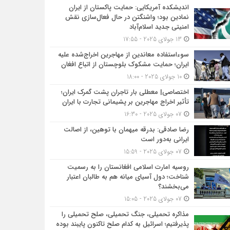
اندیشکده آمریکایی: حمایت پاکستان از ایران
نمادین بود؛ واشنگتن در حال فعال‌سازی نقش
امنیتی جدید اسلام‌آباد
13 جولای 2025 - 17:55
سوءاستفاده معاندین از مهاجرین اخراج‌شده علیه
ایران؛ حمایت مشکوک بلوچستان از اتباع افغان
10 جولای 2025 - 18:00
اختصاصی| معطلی بار تاجران پشت گمرک ایران؛
تأثیر اخراج مهاجرین بر پشیمانی تجارت با ایران
07 جولای 2025 - 16:30
رضا صادقی: بدرقه میهمان با توهین، از اصالت
ایرانی به‌دور است
07 جولای 2025 - 15:59
روسیه امارت اسلامی افغانستان را به رسمیت
شناخت؛ دول آسیای میانه هم به طالبان اعتبار
می‎‌بخشند؟
07 جولای 2025 - 15:05
مذاکره تحمیلی، جنگ تحمیلی، صلح تحمیلی را
پذیرفتیم؛ اسرائیل به کدام صلح تاکنون پایبند بوده