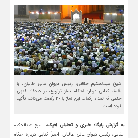
رضا صادقی: بدرقه میهمان
روسیه امارت اسلامی افغان
مذاکره تحمیلی، جنگ تحم
شیخ عبدالحکیم حقانی، رئیس دیوان عالی طالبان، با
تألیف کتابی درباره احکام نماز تراویح، بر دیدگاه فقهی
حنفی که تعداد رکعات این نماز را ۲۰ رکعت می‌داند، تأکید
کرده است.
به گزارش پایگاه خبری و تحلیلی افپک
، شیخ عبدالحکیم
حقانی، رئیس دیوان عالی طالبان، اخیراً کتابی درباره احکام