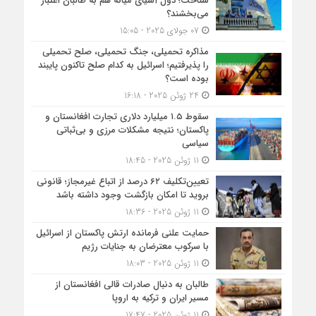
شناخت؛ دول آسیای میانه هم به طالبان اعتبار
می‎‌بخشند؟
07 جولای 2025 - 15:05
مذاکره تحمیلی، جنگ تحمیلی، صلح تحمیلی
را پذیرفتیم؛ اسرائیل به کدام صلح تاکنون پایبند
بوده است؟
24 ژوئن 2025 - 16:18
سقوط ۱.۵ میلیارد دلاری تجارت افغانستان و
پاکستان؛ نتیجه مشکلات مرزی و بی‌ثباتی
سیاسی
11 ژوئن 2025 - 18:45
تعیین‌تکلیف ۶۲ درصد از اتباع غیرمجاز؛ قانونی
بروید تا امکان بازگشت وجود داشته باشد
11 ژوئن 2025 - 18:36
حمایت علنی فرمانده ارتش پاکستان از اسرائیل
با سرکوب معترضان به جنایات رژیم
11 ژوئن 2025 - 18:03
طالبان به دنبال صادرات قالی افغانستان از
مسیر ایران و ترکیه به اروپا
11 ژوئن 2025 - 17:47