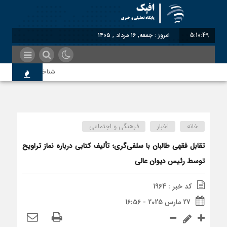
5:10:50
امروز : جمعه, ۱۶ مرداد , ۱۴۰۵
شناختیک| ۸۶ درصد مهاجران حامی ایران در جنگ؛ ۷۵ درصد مهاجران دولت چهاردهم را خیرخواه خود نمی‌دانند
معاون سنای روسیه: حکم
خانه
اخبار
فرهنگی و اجتماعی
اندیشکده آمریکایی: حما
تقابل فقهی طالبان با سلفی‌گری؛ تألیف کتابی درباره نماز تراویح
توسط رئیس دیوان عالی
سوءاستفاده معاندین از 
کد خبر : 1964
27 مارس 2025 - 16:56
اختصاصی| معطلی بار تاج