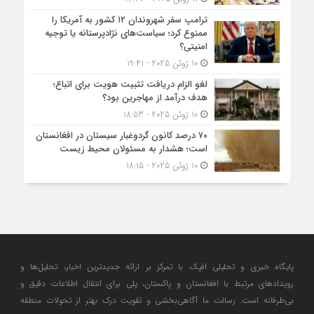
ترامپ سفر شهروندان ۱۲ کشور به آمریکا را
ممنوع کرد؛ سیاست‌های نژادپرستانه یا توجیه
امنیتی؟
10 ژوئن 2025 - 19:41
لغو الزام دریافت تثبیت هویت برای اتباع؛
هدف درآمد از مهاجرین بود؟
10 ژوئن 2025 - 18:53
۷۰ درصد کانون گردوغبار سیستان در افغانستان
است؛ هشدار به مسئولان محیط زیست
10 ژوئن 2025 - 18:15
پایگاه خبری و تحلیلی افپک با تمرکز بر ارائه جدیدترین اخبار، تحلیل‌ها و
رویدادهای مرتبط با افغانستان و پاکستان، پلی برای انتقال اطلاعات دقیق و
بی‌طرفانه است. رسالت ما آگاهی‌بخشی و تقویت درک بهتر از تحولات منطقه