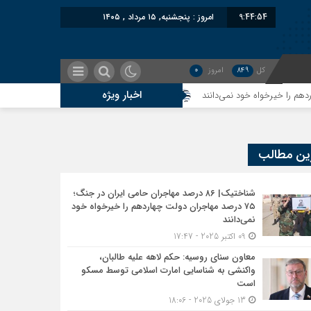
9:44:55
برابر با : Thursday - 6 August -
کل
849
امروز
0
اخبار ویژه
معاون سنای روسیه: حکم لاهه علیه طالبان، واکنشی به شناس
ین مطالب
شناختیک| ۸۶ درصد مهاجران حامی ایران در جنگ؛
۷۵ درصد مهاجران دولت چهاردهم را خیرخواه خود
نمی‌دانند
09 اکتبر 2025 - 17:47
معاون سنای روسیه: حکم لاهه علیه طالبان،
واکنشی به شناسایی امارت اسلامی توسط مسکو
است
13 جولای 2025 - 18:06