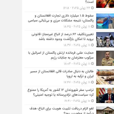
است؟
24 ژوئن 2025 - 16:18
سقوط ۱.۵ میلیارد دلاری تجارت افغانستان و
پاکستان؛ نتیجه مشکلات مرزی و بی‌ثباتی سیاسی
11 ژوئن 2025 - 18:45
تعیین‌تکلیف ۶۲ درصد از اتباع غیرمجاز؛ قانونی
بروید تا امکان بازگشت وجود داشته باشد
11 ژوئن 2025 - 18:36
حمایت علنی فرمانده ارتش پاکستان از اسرائیل با
سرکوب معترضان به جنایات رژیم
11 ژوئن 2025 - 18:03
طالبان به دنبال صادرات قالی افغانستان از مسیر
ایران و ترکیه به اروپا
11 ژوئن 2025 - 17:47
ترامپ سفر شهروندان ۱۲ کشور به آمریکا را ممنوع
کرد؛ سیاست‌های نژادپرستانه یا توجیه امنیتی؟
10 ژوئن 2025 - 19:41
لغو الزام دریافت تثبیت هویت برای اتباع؛ هدف
درآمد از مهاجرین بود؟