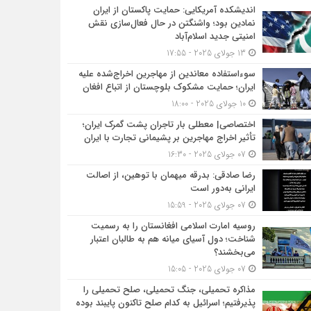
اندیشکده آمریکایی: حمایت پاکستان از ایران
نمادین بود؛ واشنگتن در حال فعال‌سازی نقش
امنیتی جدید اسلام‌آباد
13 جولای 2025 - 17:55
سوءاستفاده معاندین از مهاجرین اخراج‌شده علیه
ایران؛ حمایت مشکوک بلوچستان از اتباع افغان
10 جولای 2025 - 18:00
اختصاصی| معطلی بار تاجران پشت گمرک ایران؛
تأثیر اخراج مهاجرین بر پشیمانی تجارت با ایران
07 جولای 2025 - 16:30
رضا صادقی: بدرقه میهمان با توهین، از اصالت
ایرانی به‌دور است
07 جولای 2025 - 15:59
روسیه امارت اسلامی افغانستان را به رسمیت
شناخت؛ دول آسیای میانه هم به طالبان اعتبار
می‎‌بخشند؟
07 جولای 2025 - 15:05
مذاکره تحمیلی، جنگ تحمیلی، صلح تحمیلی را
پذیرفتیم؛ اسرائیل به کدام صلح تاکنون پایبند بوده