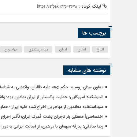
لینک کوتاه :
https://afpak.ir/?p=2678
برچسب ها
اتباع
افغان
ایران
مهاجرستیزی
مهاجرین
نوشته های مشابه
معاون سنای روسیه: حکم لاهه علیه طالبان، واکنشی به شنا
اندیشکده آمریکایی: حمایت پاکستان از ایران نمادین بود؛ وا
سوءاستفاده معاندین از مهاجرین اخراج‌شده علیه ایران؛ حما
اختصاصی| معطلی بار تاجران پشت گمرک ایران؛ تأثیر اخراج م
رضا صادقی: بدرقه میهمان با توهین، از اصالت ایرانی به‌دور 