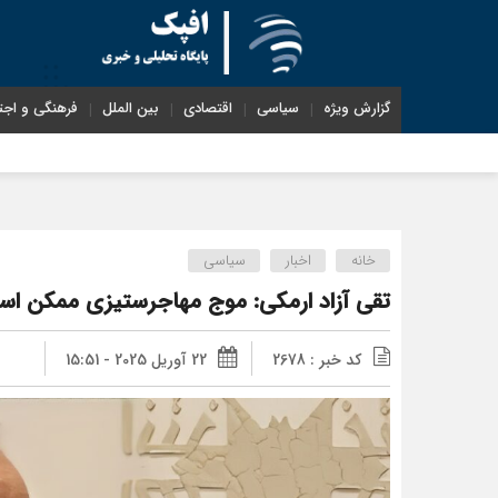
گزارش ویژه
سیاسی
اقتصادی
بین الملل
فرهنگی و اجت
شناختیک| ۸۶ درصد مهاجران حامی ایران در جنگ؛ ۷۵ درصد مهاجران دولت
خانه
اخبار
سیاسی
تقی آزاد ارمکی: موج مهاجرستیزی ممکن است ا
کد خبر : 2678
22 آوریل 2025 - 15:51