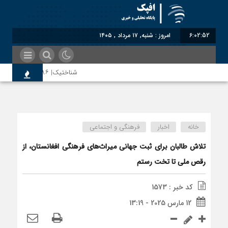
6:02:53
امروز : شنبه, ۱۷ مرداد , ۱۴۰۵
شناختیک| ۸۶ درصد مهاجران حامی ایران در جنگ؛ ۷۵ درصد مهاجران دولت چهاردهم را خیرخواه خود نمی‌دانند
سوءاستفاده معاندین از مهاجرین 
خانه
اخبار
فرهنگی و اجتماعی
اختصاصی| معطلی بار تاجران پشت 
تلاش طالبان برای ثبت جهانی میراث‌های فرهنگی افغانستان، از
رقص ملی تا تخت رستم
رضا صادقی: بدرقه میهمان با توهی
کد خبر : 1573
12 مارس 2025 - 13:19
روسیه امارت اسلامی افغانستان را ب