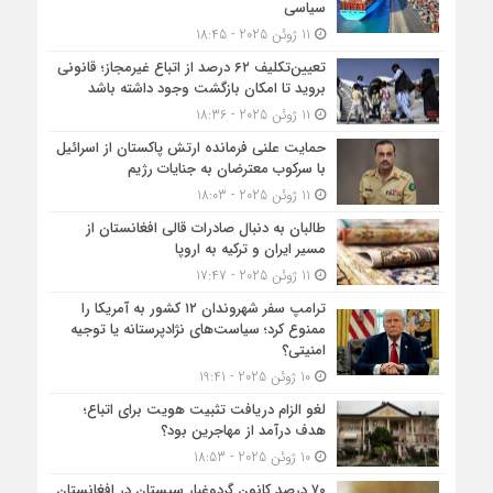
سیاسی
11 ژوئن 2025 - 18:45
تعیین‌تکلیف ۶۲ درصد از اتباع غیرمجاز؛ قانونی
بروید تا امکان بازگشت وجود داشته باشد
11 ژوئن 2025 - 18:36
حمایت علنی فرمانده ارتش پاکستان از اسرائیل
با سرکوب معترضان به جنایات رژیم
11 ژوئن 2025 - 18:03
طالبان به دنبال صادرات قالی افغانستان از
مسیر ایران و ترکیه به اروپا
11 ژوئن 2025 - 17:47
ترامپ سفر شهروندان ۱۲ کشور به آمریکا را
ممنوع کرد؛ سیاست‌های نژادپرستانه یا توجیه
امنیتی؟
10 ژوئن 2025 - 19:41
لغو الزام دریافت تثبیت هویت برای اتباع؛
هدف درآمد از مهاجرین بود؟
10 ژوئن 2025 - 18:53
۷۰ درصد کانون گردوغبار سیستان در افغانستان