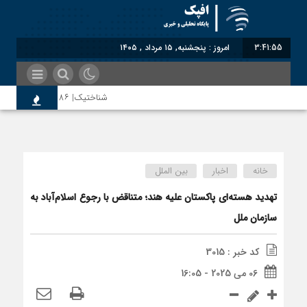
3:41:55
امروز : پنجشنبه, ۱۵ مرداد , ۱۴۰۵
شناختیک| ۸۶ درصد مهاجران حامی ایران در جنگ؛ ۷۵ درصد مهاجران دولت چهاردهم را خیرخواه خود نمی‌دانند
اختصاصی| معطلی بار تاجران پشت گمرک 
خانه
اخبار
بین الملل
رضا صادقی: بدرقه میهمان با توهین، از 
تهدید هسته‌ای پاکستان علیه هند؛ متناقض با رجوع اسلام‌آباد به
سازمان ملل
روسیه امارت اسلامی افغانستان را به رسمی
کد خبر : 3015
06 می 2025 - 16:05
مذاکره تحمیلی، جنگ تحمیلی، صلح تحمیل