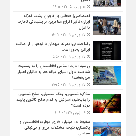
10 جولای 2025 - 18:00
اختصاصی| معطلی بار تاجران پشت گمرک
ایران؛ تأثیر اخراج مهاجرین بر پشیمانی تجارت
با ایران
07 جولای 2025 - 16:30
رضا صادقی: بدرقه میهمان با توهین، از اصالت
ایرانی به‌دور است
07 جولای 2025 - 15:59
روسیه امارت اسلامی افغانستان را به رسمیت
شناخت؛ دول آسیای میانه هم به طالبان اعتبار
می‎‌بخشند؟
07 جولای 2025 - 15:05
مذاکره تحمیلی، جنگ تحمیلی، صلح تحمیلی
را پذیرفتیم؛ اسرائیل به کدام صلح تاکنون پایبند
بوده است؟
24 ژوئن 2025 - 16:18
سقوط ۱.۵ میلیارد دلاری تجارت افغانستان و
پاکستان؛ نتیجه مشکلات مرزی و بی‌ثباتی
سیاسی