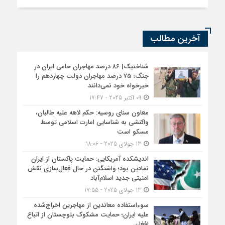
آخرین مطالب
شناختیک| ۸۶ درصد مهاجران حامی ایران در
جنگ؛ ۷۵ درصد مهاجران دولت چهاردهم را
خیرخواه خود نمی‌دانند
09 اکتبر 2025 - 17:47
معاون سنای روسیه: حکم لاهه علیه طالبان،
واکنشی به شناسایی امارت اسلامی توسط
مسکو است
13 جولای 2025 - 18:06
اندیشکده آمریکایی: حمایت پاکستان از ایران
نمادین بود؛ واشنگتن در حال فعال‌سازی نقش
امنیتی جدید اسلام‌آباد
13 جولای 2025 - 17:55
سوءاستفاده معاندین از مهاجرین اخراج‌شده
علیه ایران؛ حمایت مشکوک بلوچستان از اتباع
افغان