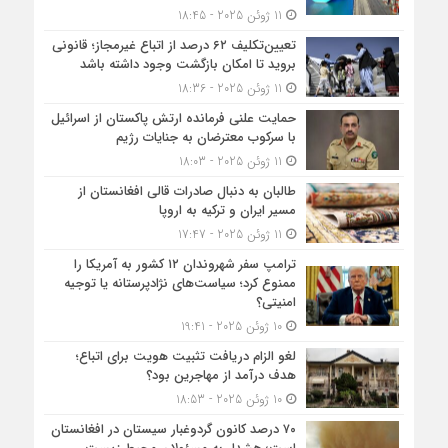
11 ژوئن 2025 - 18:45
تعیین‌تکلیف ۶۲ درصد از اتباع غیرمجاز؛ قانونی
بروید تا امکان بازگشت وجود داشته باشد
11 ژوئن 2025 - 18:36
حمایت علنی فرمانده ارتش پاکستان از اسرائیل
با سرکوب معترضان به جنایات رژیم
11 ژوئن 2025 - 18:03
طالبان به دنبال صادرات قالی افغانستان از
مسیر ایران و ترکیه به اروپا
11 ژوئن 2025 - 17:47
ترامپ سفر شهروندان ۱۲ کشور به آمریکا را
ممنوع کرد؛ سیاست‌های نژادپرستانه یا توجیه
امنیتی؟
10 ژوئن 2025 - 19:41
لغو الزام دریافت تثبیت هویت برای اتباع؛
هدف درآمد از مهاجرین بود؟
10 ژوئن 2025 - 18:53
۷۰ درصد کانون گردوغبار سیستان در افغانستان