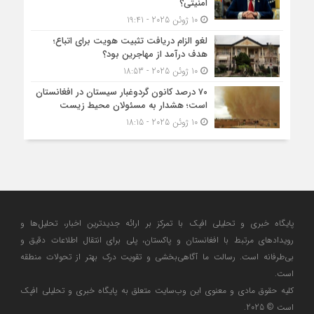
امنیتی؟
10 ژوئن 2025 - 19:41
لغو الزام دریافت تثبیت هویت برای اتباع؛
هدف درآمد از مهاجرین بود؟
10 ژوئن 2025 - 18:53
۷۰ درصد کانون گردوغبار سیستان در افغانستان
است؛ هشدار به مسئولان محیط زیست
10 ژوئن 2025 - 18:15
پایگاه خبری و تحلیلی افپک با تمرکز بر ارائه جدیدترین اخبار، تحلیل‌ها و
رویدادهای مرتبط با افغانستان و پاکستان، پلی برای انتقال اطلاعات دقیق و
بی‌طرفانه است. رسالت ما آگاهی‌بخشی و تقویت درک بهتر از تحولات منطقه
است.
کلیه حقوق مادی و معنوی این وب‌سایت متعلق به پایگاه خبری و تحلیلی افپک
است © 2025.