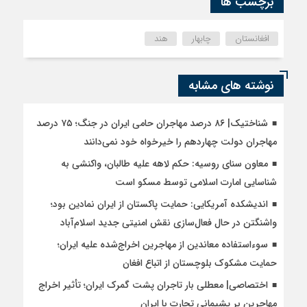
برچسب ها
افغانستان
چابهار
هند
نوشته های مشابه
شناختیک| ۸۶ درصد مهاجران حامی ایران در جنگ؛ ۷۵ درصد
مهاجران دولت چهاردهم را خیرخواه خود نمی‌دانند
معاون سنای روسیه: حکم لاهه علیه طالبان، واکنشی به
شناسایی امارت اسلامی توسط مسکو است
اندیشکده آمریکایی: حمایت پاکستان از ایران نمادین بود؛
واشنگتن در حال فعال‌سازی نقش امنیتی جدید اسلام‌آباد
سوءاستفاده معاندین از مهاجرین اخراج‌شده علیه ایران؛
حمایت مشکوک بلوچستان از اتباع افغان
اختصاصی| معطلی بار تاجران پشت گمرک ایران؛ تأثیر اخراج
مهاجرین بر پشیمانی تجارت با ایران