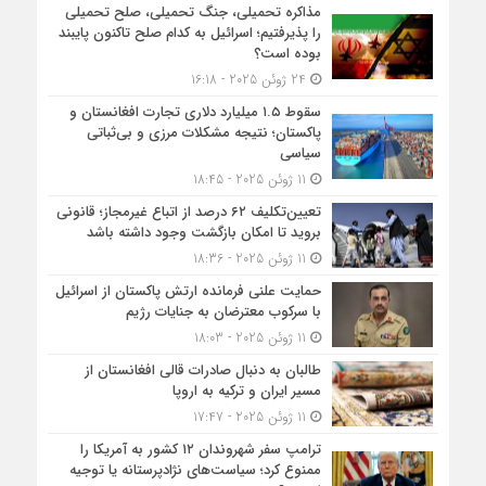
مذاکره تحمیلی، جنگ تحمیلی، صلح تحمیلی
را پذیرفتیم؛ اسرائیل به کدام صلح تاکنون پایبند
بوده است؟
24 ژوئن 2025 - 16:18
سقوط ۱.۵ میلیارد دلاری تجارت افغانستان و
پاکستان؛ نتیجه مشکلات مرزی و بی‌ثباتی
سیاسی
11 ژوئن 2025 - 18:45
تعیین‌تکلیف ۶۲ درصد از اتباع غیرمجاز؛ قانونی
بروید تا امکان بازگشت وجود داشته باشد
11 ژوئن 2025 - 18:36
حمایت علنی فرمانده ارتش پاکستان از اسرائیل
با سرکوب معترضان به جنایات رژیم
11 ژوئن 2025 - 18:03
طالبان به دنبال صادرات قالی افغانستان از
مسیر ایران و ترکیه به اروپا
11 ژوئن 2025 - 17:47
ترامپ سفر شهروندان ۱۲ کشور به آمریکا را
ممنوع کرد؛ سیاست‌های نژادپرستانه یا توجیه