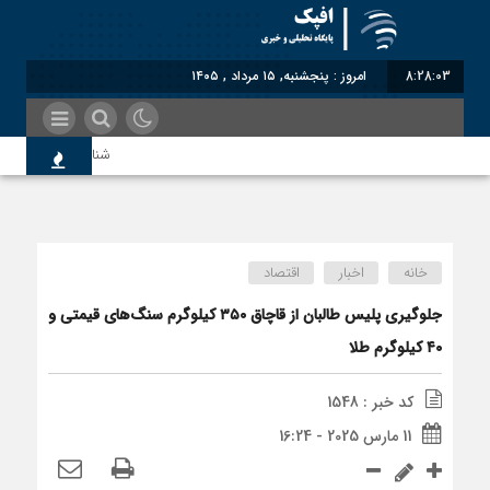
8:28:03
امروز : پنجشنبه, ۱۵ مرداد , ۱۴۰۵
شناختیک| ۸۶ درصد مهاجران حامی ایران در جنگ؛ ۷۵ درصد مهاجران دولت چهاردهم را خیرخواه خود نمی‌دانند
معاون سنای روسیه: حک
خانه
اخبار
اقتصاد
اندیشکده آمریکایی: حم
جلوگیری پلیس طالبان از قاچاق ۳۵۰ کیلوگرم سنگ‌های قیمتی و
۴۰ کیلوگرم طلا
سوءاستفاده معاندین از
کد خبر : 1548
11 مارس 2025 - 16:24
اختصاصی| معطلی بار تا